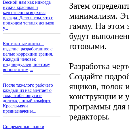
Весной нам как никогда
Затем определит
нужна красивая и
качественная верхняя
минимализм. Эт
одежда. Дело в том, что с
приходом теплых деньков
гамму. На этом 
у...
будут выполнен
готовыми.
Контактные линзы –
изделие, разработанное с
целью коррекции зрения.
Каждый человек
Разработка чер
индивидуален, поэтому
вопрос о том,...
Создайте подроб
ящиков, полок 
После тяжелого рабочего
каждый из нас мечтает о
конструкции и 
том, чтобы ощутить
долгожданный комфорт.
программы для 
Кресла-мячи
предназначены...
редакторы.
Современные шапки