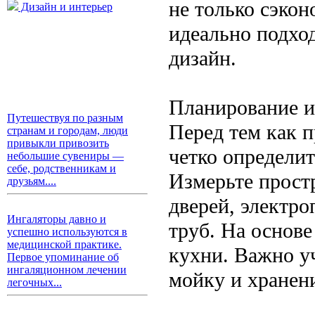
не только сэкон
Дизайн и интерьер
идеально подхо
дизайн.
Планирование и
Путешествуя по разным
Перед тем как 
странам и городам, люди
привыкли привозить
четко определи
небольшие сувениры —
себе, родственникам и
Измерьте простр
друзьям....
дверей, электр
Ингаляторы давно и
труб. На основе
успешно используются в
медицинской практике.
кухни. Важно у
Первое упоминание об
ингаляционном лечении
мойку и хранен
легочных...