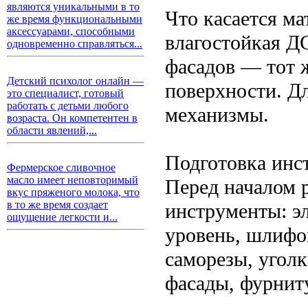
являются уникальными в то
Что касается ма
же время функциональными
аксессуарами, способными
влагостойкая Д
одновременно справляться...
фасадов — тот 
Детский психолог онлайн —
поверхности. Д
это специалист, готовый
работать с детьми любого
механизмы.
возраста. Он компетентен в
области явлений,...
Подготовка инс
Фермерское сливочное
масло имеет неповторимый
Перед началом 
вкус пряженого молока, что
в то же время создает
инструменты: эл
ощущение легкости и...
уровень, шлифо
саморезы, уголк
фасады, фурниту