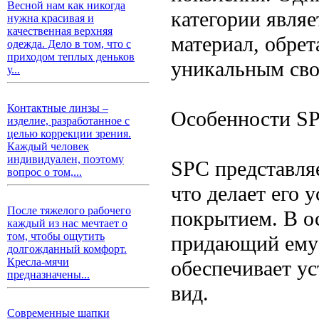
Весной нам как никогда
категории являе
нужна красивая и
качественная верхняя
материал, обре
одежда. Дело в том, что с
приходом теплых деньков
уникальным сво
у...
Контактные линзы –
Особенности S
изделие, разработанное с
целью коррекции зрения.
Каждый человек
индивидуален, поэтому
SPC представля
вопрос о том,...
что делает его
После тяжелого рабочего
покрытием. В о
каждый из нас мечтает о
том, чтобы ощутить
придающий ему 
долгожданный комфорт.
Кресла-мячи
обеспечивает у
предназначены...
вид.
Современные шапки