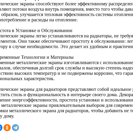
лические экраны способствуют более эффективному распределе
вляют потоки воздуха внутрь помещения, вместо того чтобы дават
 образом, улучшается тепловая эффективность системы отоплени
опотребление и расходы на отопление.
остота в Установке и Обслуживании
лические экраны легко устанавливаются на радиаторы, не требу
ументов. Они также обеспечивают простоту в обслуживании: лег
тору в случае необходимости. Это делает их удобным и практич
временные Технологии и Материалы
менные металлические экраны изготавливаются с использовани
иалов, обеспечивая долгий срок службы и высокую степень над
йствию высоких температур и не подвержены коррозии, что гара
иональных характеристик.
лические экраны для радиаторов представляют собой идеальное р
тить стиль и функциональность в интерьере своего дома. Декора
чение энергоэффективности, простота установки и использовани
т металлические экраны привлекательным выбором для современ
вки металлического экрана для радиаторов, чтобы добавить не т
у дому.