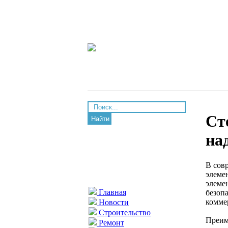
Ст
Найти
на
В сов
элеме
элеме
Главная
безоп
комме
Новости
Строительство
Преим
Ремонт