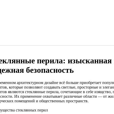
еклянные перила: изысканная 
дежная безопасность
ременном архитектурном дизайне всё больше приобретает попул
нтов, которые позволяют создавать светлые, просторные и элега
нтов являются стеклянные перила, сочетающие в себе изящство, 
асности. Их применение охватывает различные области — от жи
рческих помещений и общественных пространств.
ущества стеклянных перил