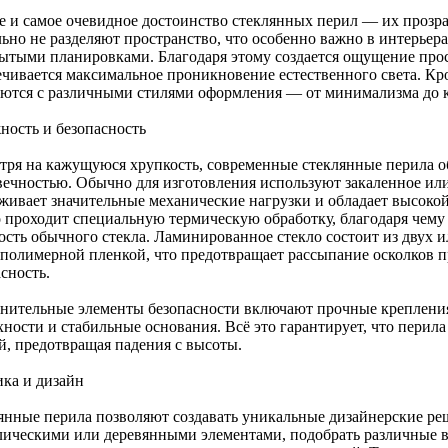
е и самое очевидное достоинство стеклянных перил — их прозра
льно не разделяют пространство, что особенно важно в интерьер
рытыми планировками. Благодаря этому создается ощущение прос
ечивается максимальное проникновение естественного света. Кро
аются с различными стилями оформления — от минимализма до 
ность и безопасность
тря на кажущуюся хрупкость, современные стеклянные перила 
вечностью. Обычно для изготовления используют закаленное или
живает значительные механические нагрузки и обладает высокой
о проходит специальную термическую обработку, благодаря чему 
ость обычного стекла. Ламинированное стекло состоит из двух и
 полимерной пленкой, что предотвращает рассыпание осколков 
сность.
нительные элементы безопасности включают прочные крепления
хности и стабильные основания. Всё это гарантирует, что перил
й, предотвращая падения с высоты.
ика и дизайн
янные перила позволяют создавать уникальные дизайнерские р
лическими или деревянными элементами, подобрать различные в