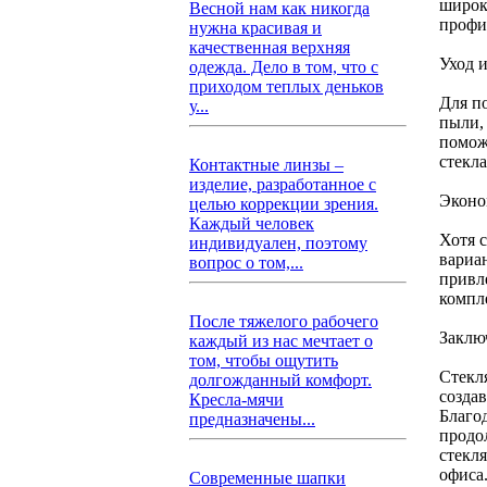
широк
Весной нам как никогда
профи
нужна красивая и
качественная верхняя
Уход 
одежда. Дело в том, что с
приходом теплых деньков
Для п
у...
пыли, 
помож
стекл
Контактные линзы –
изделие, разработанное с
Эконо
целью коррекции зрения.
Каждый человек
Хотя 
индивидуален, поэтому
вариа
вопрос о том,...
привл
компл
После тяжелого рабочего
Заклю
каждый из нас мечтает о
том, чтобы ощутить
Стекл
долгожданный комфорт.
создав
Кресла-мячи
Благо
предназначены...
продо
стекл
офиса
Современные шапки