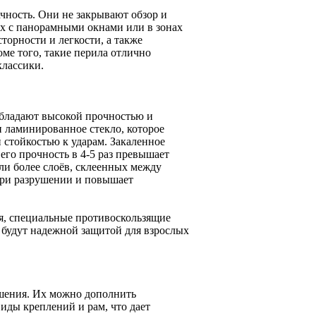
чность. Они не закрывают обзор и
ах с панорамными окнами или в зонах
торности и легкости, а также
ме того, такие перила отлично
классики.
обладают высокой прочностью и
 ламинированное стекло, которое
 стойкостью к ударам. Закаленное
его прочность в 4-5 раз превышает
ли более слоёв, склеенных между
при разрушении и повышает
, специальные противоскользящие
а будут надежной защитой для взрослых
ешения. Их можно дополнить
иды креплений и рам, что дает