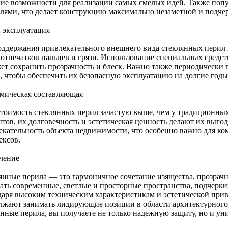
ие возможности для реализации самых смелых идей. Также поп
лями, что делает конструкцию максимально незаметной и подчерк
и эксплуатация
оддержания привлекательного внешнего вида стеклянных перил 
отпечатков пальцев и грязи. Использование специальных средств
ет сохранить прозрачность и блеск. Важно также периодически 
а, чтобы обеспечить их безопасную эксплуатацию на долгие годы
мическая составляющая
стоимость стеклянных перил зачастую выше, чем у традиционны
нтов, их долговечность и эстетическая ценность делают их вы
екательность объекта недвижимости, что особенно важно для к
ексов.
чение
янные перила — это гармоничное сочетание изящества, прозрачн
ать современные, светлые и просторные пространства, подчеркив
даря высоким техническим характеристикам и эстетической прив
лжают занимать лидирующие позиции в области архитектурного 
янные перила, вы получаете не только надежную защиту, но и у
.