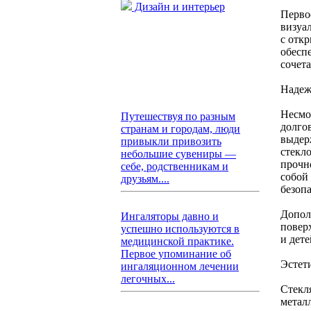
Дизайн и интерьер
Перво
визуа
с отк
обесп
сочет
Надеж
Несмо
Путешествуя по разным
долго
странам и городам, люди
выдер
привыкли привозить
стекл
небольшие сувениры —
прочн
себе, родственникам и
собой
друзьям....
безопа
Допол
Ингаляторы давно и
повер
успешно используются в
и дете
медицинской практике.
Первое упоминание об
Эстет
ингаляционном лечении
легочных...
Стекл
метал