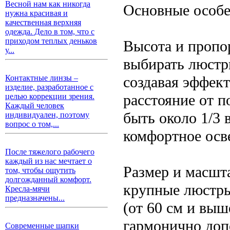
Весной нам как никогда
Основные особе
нужна красивая и
качественная верхняя
одежда. Дело в том, что с
приходом теплых деньков
Высота и пропо
у...
выбирать люстр
создавая эффек
Контактные линзы –
изделие, разработанное с
расстояние от 
целью коррекции зрения.
Каждый человек
быть около 1/3
индивидуален, поэтому
вопрос о том,...
комфортное осв
После тяжелого рабочего
каждый из нас мечтает о
Размер и масшт
том, чтобы ощутить
долгожданный комфорт.
крупные люстры
Кресла-мячи
предназначены...
(от 60 см и выш
гармонично доп
Современные шапки