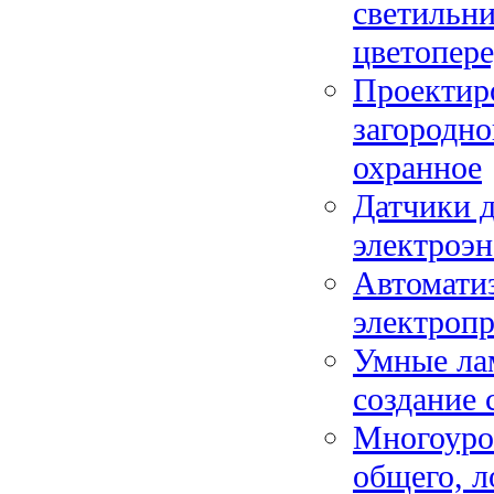
светильн
цветопере
Проектир
загородно
охранное
Датчики 
электроэн
Автомати
электроп
Умные ла
создание 
Многоуро
общего, л