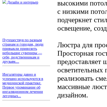
высокими потол
Дизайн и интерьер
с низкими пото
подчеркнет сти
освещение, созд
Путешествуя по разным
Люстра для про
странам и городам, люди
привыкли привозить
Просторная гос
небольшие сувениры —
себе, родственникам и
предоставляет 
друзьям....
осветительных 
Ингаляторы давно и
реализовать сме
успешно используются в
медицинской практике.
массивные люст
Первое упоминание об
ингаляционном лечении
дизайном.
легочных...