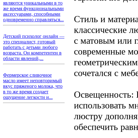
являются уникальными в то
же время функциональными
аксессуарами, способными
Стиль и матери
одновременно справляться...
классические лю
Детский психолог онлайн —
с матовым или 
это специалист, готовый
работать с детьми любого
современные мо
возраста. Он компетентен в
области явлений,...
геометрическим
сочетался с ме
Фермерское сливочное
масло имеет неповторимый
вкус пряженого молока, что
в то же время создает
Освещенность: 
ощущение легкости и...
использовать м
люстру дополня
обеспечить рав