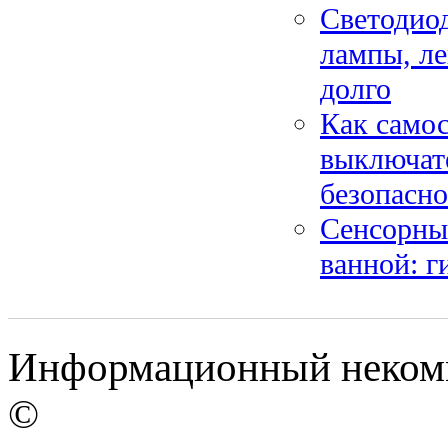
Светодиод
лампы, ле
долго
Как самос
выключате
безопасн
Сенсорны
ванной: г
Информационный некомме
©