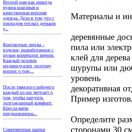
Весной нам как никогда
нужна красивая и
качественная верхняя
Материалы и ин
одежда. Дело в том, что с
приходом теплых деньков
у...
деревянные дос
пила или элект
Контактные линзы –
изделие, разработанное с
клей для дерева
целью коррекции зрения.
Каждый человек
шурупы или дю
индивидуален, поэтому
вопрос о том,...
уровень
декоративная от
После тяжелого рабочего
каждый из нас мечтает о
Пример изготов
том, чтобы ощутить
долгожданный комфорт.
Кресла-мячи
предназначены...
Определите раз
сторонами 30 см
Современные шапки