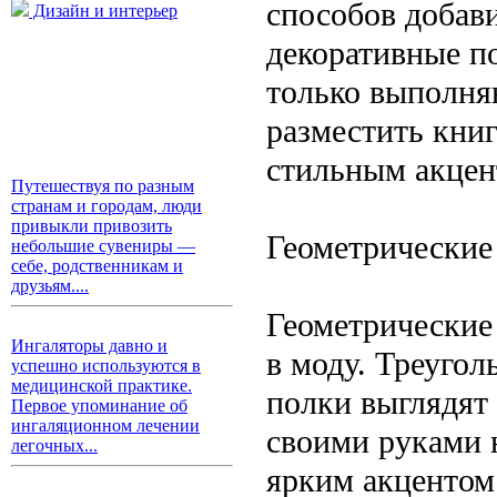
способов добав
Дизайн и интерьер
декоративные п
только выполня
разместить книг
стильным акцен
Путешествуя по разным
странам и городам, люди
привыкли привозить
Геометрические
небольшие сувениры —
себе, родственникам и
друзьям....
Геометрические
Ингаляторы давно и
в моду. Треугол
успешно используются в
медицинской практике.
полки выглядят
Первое упоминание об
ингаляционном лечении
своими руками н
легочных...
ярким акцентом