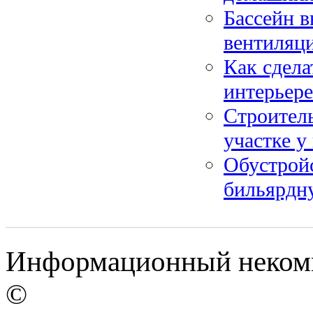
Бассейн в
вентиляц
Как сдела
интерьере
Строитель
участке у
Обустройс
бильярдн
Информационный некомме
©