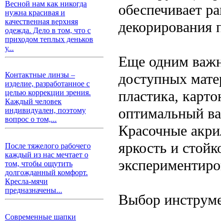
Весной нам как никогда
обеспечивает ра
нужна красивая и
качественная верхняя
декорирования 
одежда. Дело в том, что с
приходом теплых деньков
у...
Еще одним важн
доступных мате
Контактные линзы –
изделие, разработанное с
пластика, карто
целью коррекции зрения.
Каждый человек
оптимальный ва
индивидуален, поэтому
вопрос о том,...
Красочные акри
яркость и стойк
После тяжелого рабочего
каждый из нас мечтает о
экспериментиров
том, чтобы ощутить
долгожданный комфорт.
Кресла-мячи
предназначены...
Выбор инструме
Современные шапки