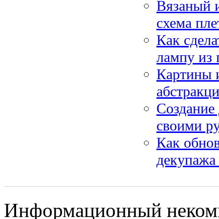
Вязаный и
схема пле
Как сдел
лампу из
Картины и
абстракци
Создание 
своими ру
Как обно
декупажа
Информационный некомме