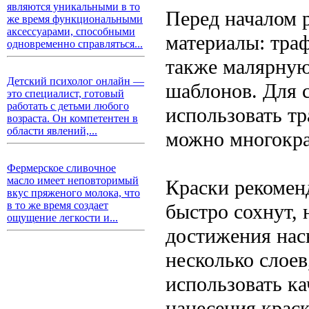
являются уникальными в то
Перед началом 
же время функциональными
аксессуарами, способными
материалы: траф
одновременно справляться...
также малярную
Детский психолог онлайн —
шаблонов. Для 
это специалист, готовый
работать с детьми любого
использовать тр
возраста. Он компетентен в
области явлений,...
можно многокра
Фермерское сливочное
масло имеет неповторимый
Краски рекомен
вкус пряженого молока, что
в то же время создает
быстро сохнут, 
ощущение легкости и...
достижения на
несколько слоев
использовать ка
нанесения краск