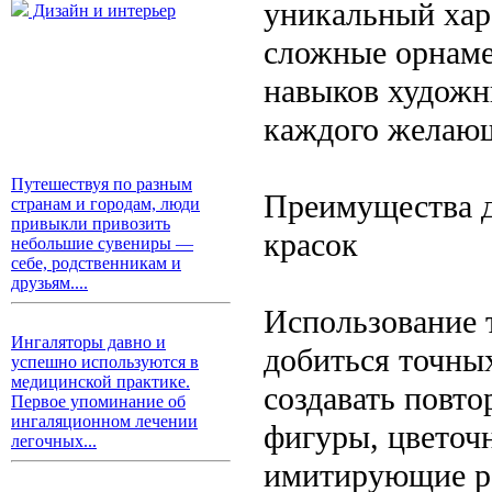
уникальный хара
Дизайн и интерьер
сложные орнаме
навыков художни
каждого желающ
Путешествуя по разным
Преимущества д
странам и городам, люди
привыкли привозить
красок
небольшие сувениры —
себе, родственникам и
друзьям....
Использование 
Ингаляторы давно и
добиться точны
успешно используются в
медицинской практике.
создавать повт
Первое упоминание об
ингаляционном лечении
фигуры, цветоч
легочных...
имитирующие ро