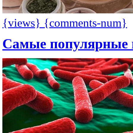
{views}
{comments-num}
Самые популярные 