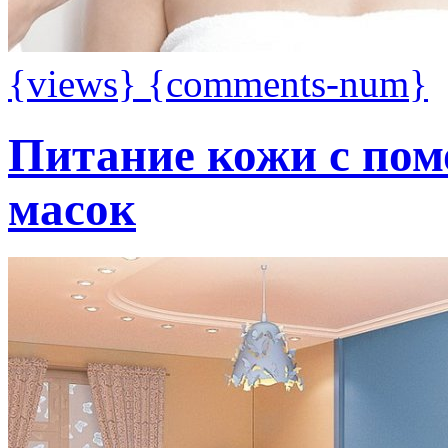
{views}
{comments-num}
Питание кожи с по
масок