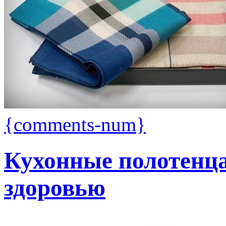
{comments-num}
Кухонные полотенца
здоровью