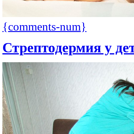
{comments-num}
Стрептодермия у де