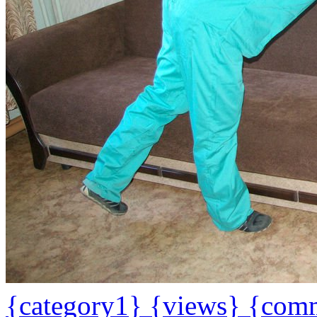
{category1}
{views}
{com