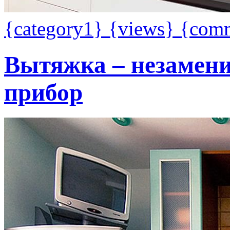
{category1}
{views}
{com
Вытяжка – незамен
прибор