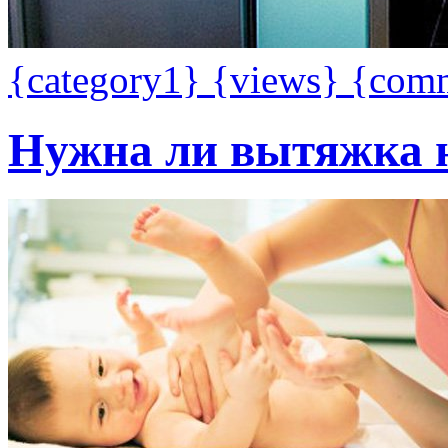
{category1}
{views}
{com
Нужна ли вытяжка н