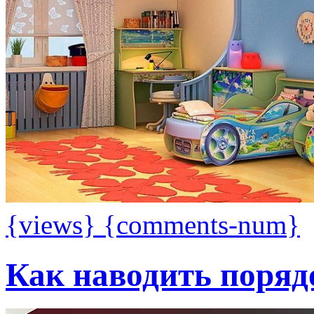
{views}
{comments-num}
Как наводить поряд