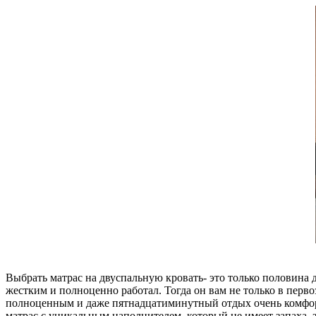
Выбрать матрас на двуспальную кровать- это только половина д
жестким и полноценно работал. Тогда он вам не только в перво
полноценным и даже пятнадцатиминутный отдых очень комфорт
матрас с уникальным наполнителем, который не имеет запаха, 