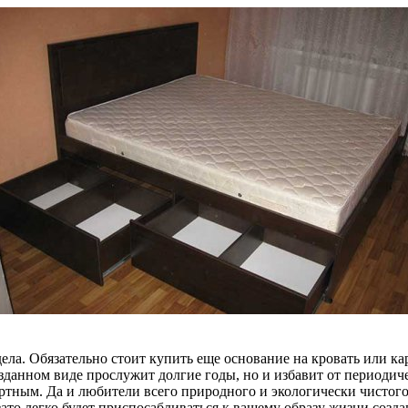
ела. Обязательно стоит купить еще основание на кровать или ка
зданном виде прослужит долгие годы, но и избавит от периодиче
ным. Да и любители всего природного и экологически чистого 
зато легко будет приспосабливаться к вашему образу жизни созд