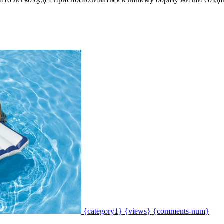
{category1}
{views}
{comments-num}