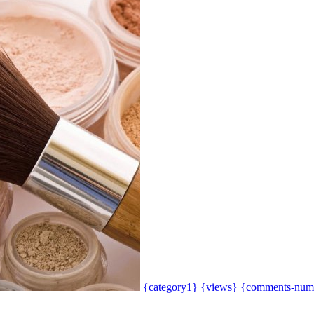
{category1}
{views}
{comments-num