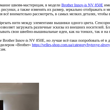
имание швеям-мастерицам, в модели
Brother Innov-is NV 850E
име
 рисунки, а также изменять их размер, зеркально отображать и 
сё внимательно рассмотреть, в самых мелких деталях, чтобы в 
брезать нити между элементами вышивки одного цвета. Сенсорно
позволяет загружать различные эскизы из внешних носителей. Б
вать свои швейно-вышивальные идеи, как на тонких, так и на 
other Innov-is NV 850E, но лучше всё-таки попробовать её в дей
дилером «Brother»
https://velles-shop.com.ua/category/bytovye-shve
сам.