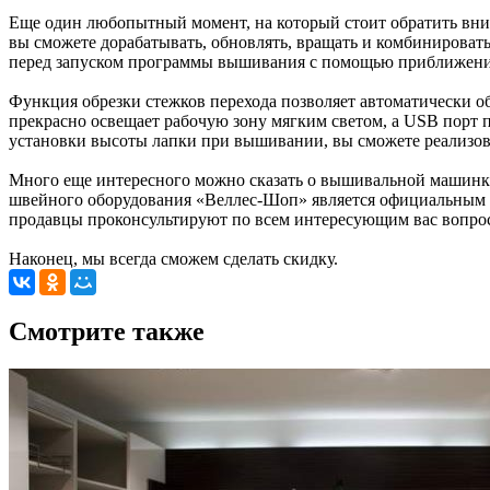
Еще один любопытный момент, на который стоит обратить вн
вы сможете дорабатывать, обновлять, вращать и комбинировать
перед запуском программы вышивания с помощью приближения в
Функция обрезки стежков перехода позволяет автоматически о
прекрасно освещает рабочую зону мягким светом, а USB порт 
установки высоты лапки при вышивании, вы сможете реализовы
Много еще интересного можно сказать о вышивальной машинке Br
швейного оборудования «Веллес-Шоп» является официальным 
продавцы проконсультируют по всем интересующим вас вопро
Наконец, мы всегда сможем сделать скидку.
Cмотрите также