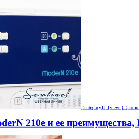
{category1}
{views}
{comm
derN 210e и ее преимущества