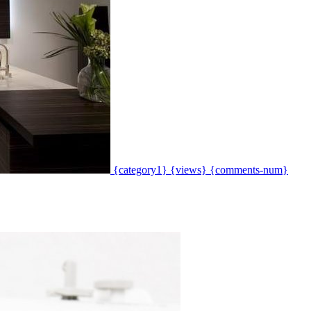
{category1}
{views}
{comments-num}