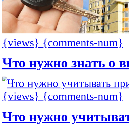
{views}
{comments-num}
Что нужно знать о 
{views}
{comments-num}
Что нужно учитыва