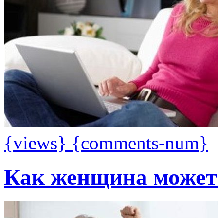
{views}
{comments-num}
Как женщина может 