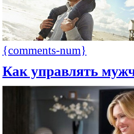
{comments-num}
Как управлять муж