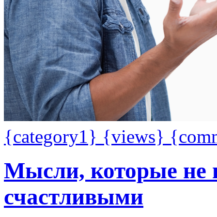
{category1}
{views}
{com
Мысли, которые не 
счастливыми