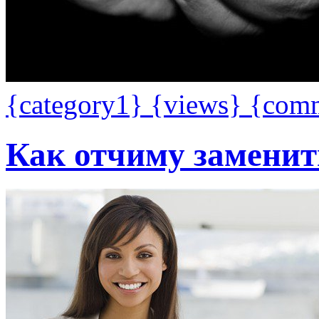
{category1}
{views}
{com
Как отчиму заменит