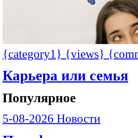
{category1}
{views}
{com
Карьера или семья
Популярное
5-08-2026
Новости