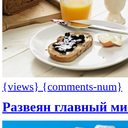
{views}
{comments-num}
Развеян главный ми