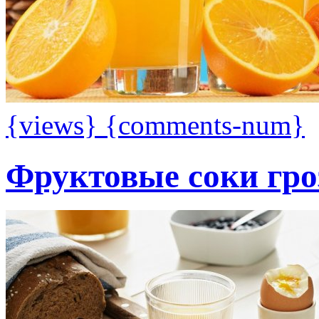
{views}
{comments-num}
Фруктовые соки гро