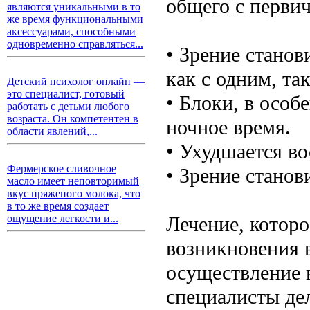
общего с перви
являются уникальными в то
же время функциональными
аксессуарами, способными
одновременно справляться...
• Зрение станов
как с одним, так
Детский психолог онлайн —
это специалист, готовый
• Блоки, в особ
работать с детьми любого
возраста. Он компетентен в
ночное время.
области явлений,...
• Ухудшается во
Фермерское сливочное
• Зрение станов
масло имеет неповторимый
вкус пряженого молока, что
в то же время создает
Лечение, которо
ощущение легкости и...
возникновения 
осуществление 
специалисты дел