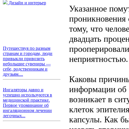
Дизайн и интерьер
Указанное пому
проникновения с
тому, что челов
двадцать процен
прооперировали
Путешествуя по разным
странам и городам, люди
неприятностью.
привыкли привозить
небольшие сувениры —
себе, родственникам и
друзьям....
Каковы причины
информации об 
Ингаляторы давно и
успешно используются в
возникает в сит
медицинской практике.
Первое упоминание об
клеток эпители
ингаляционном лечении
легочных...
капсулы. Как бы