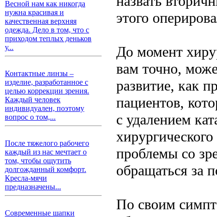
назвать вторич
Весной нам как никогда
нужна красивая и
этого оперирова
качественная верхняя
одежда. Дело в том, что с
приходом теплых деньков
у...
До момент хиру
вам точно, може
Контактные линзы –
развитие, как п
изделие, разработанное с
целью коррекции зрения.
пациентов, кот
Каждый человек
индивидуален, поэтому
с удалением кат
вопрос о том,...
хирургического 
После тяжелого рабочего
проблемы со зр
каждый из нас мечтает о
том, чтобы ощутить
обращаться за 
долгожданный комфорт.
Кресла-мячи
предназначены...
По своим симпт
Современные шапки