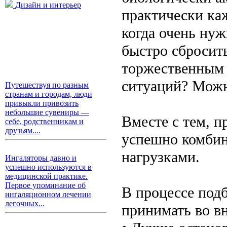
Дизайн и интерьер
практически каж
когда очень ну
быстро сбросит
торжественным 
ситуаций? Можн
Путешествуя по разным
странам и городам, люди
привыкли привозить
небольшие сувениры —
Вместе с тем, 
себе, родственникам и
друзьям....
успешно комбин
нагрузками.
Ингаляторы давно и
успешно используются в
медицинской практике.
Первое упоминание об
В процессе под
ингаляционном лечении
легочных...
принимать во в