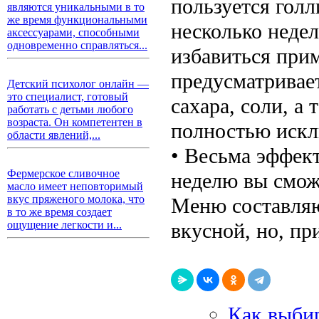
пользуется гол
являются уникальными в то
же время функциональными
несколько недел
аксессуарами, способными
одновременно справляться...
избавиться при
предусматривае
Детский психолог онлайн —
это специалист, готовый
сахара, соли, а
работать с детьми любого
возраста. Он компетентен в
полностью искл
области явлений,...
• Весьма эффек
Фермерское сливочное
неделю вы смож
масло имеет неповторимый
вкус пряженого молока, что
Меню составляю
в то же время создает
вкусной, но, пр
ощущение легкости и...
Как выби