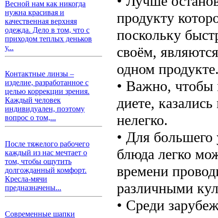
• Лучше останов
Весной нам как никогда
нужна красивая и
продукту котор
качественная верхняя
одежда. Дело в том, что с
поскольку быст
приходом теплых деньков
у...
своём, являются
одном продукте
Контактные линзы –
• Важно, чтобы 
изделие, разработанное с
целью коррекции зрения.
диете, казались
Каждый человек
индивидуален, поэтому
нелегко.
вопрос о том,...
• Для большего 
После тяжелого рабочего
блюда легко мо
каждый из нас мечтает о
том, чтобы ощутить
времени проводи
долгожданный комфорт.
Кресла-мячи
различными ку
предназначены...
• Среди зарубе
Современные шапки