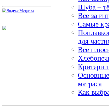
Шуба – тё
Все за и 
Самые кр
Поплавков
для частн
Все плюс
Хлебопечь
Критерии
Основные
матраса
Как выбр