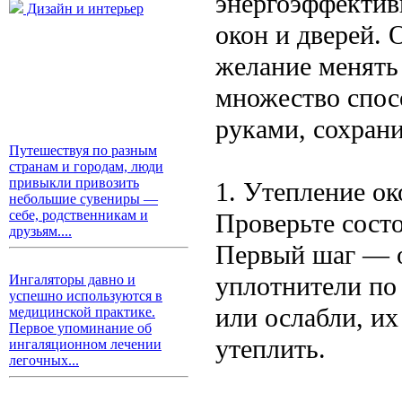
энергоэффектив
Дизайн и интерьер
окон и дверей. 
желание менять 
множество спос
руками, сохрани
Путешествуя по разным
странам и городам, люди
привыкли привозить
1. Утепление ок
небольшие сувениры —
себе, родственникам и
Проверьте сост
друзьям....
Первый шаг — о
уплотнители по
Ингаляторы давно и
успешно используются в
или ослабли, и
медицинской практике.
Первое упоминание об
утеплить.
ингаляционном лечении
легочных...