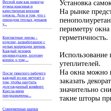
Установка само
Весной нам как никогда
нужна красивая и
На рынке предс
качественная верхняя
одежда. Дело в том, что с
пенополиуретана
приходом теплых деньков
у...
периметру окна
герметичность.
Контактные линзы –
изделие, разработанное с
целью коррекции зрения.
Каждый человек
Использование 
индивидуален, поэтому
вопрос о том,...
утеплителей.
На окна можно 
После тяжелого рабочего
каждый из нас мечтает о
заказать декора
том, чтобы ощутить
долгожданный комфорт.
значительно сн
Кресла-мячи
предназначены...
такие шторы пр
Современные шапки