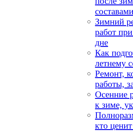
после зим
составам
Зимний ре
работ при
дне
Как подго
летнему с
Ремонт, к
работы, з
Осенние р
к зиме, у
Полнораз
кто цени