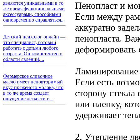
Пенопласт и мо
являются уникальными в то
же время функциональными
Если между рам
аксессуарами, способными
одновременно справляться...
аккуратно заде
пенопласта. Ва
Детский психолог онлайн —
это специалист, готовый
деформировать 
работать с детьми любого
возраста. Он компетентен в
области явлений,...
Ламинирование 
Фермерское сливочное
Если есть возм
масло имеет неповторимый
вкус пряженого молока, что
сторону стекла
в то же время создает
ощущение легкости и...
или пленку, кот
удерживает теп
2. Утепление дв