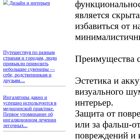
функциональнос
Дизайн и интерьер
является скрыта
избавиться от н
минималистичны
Путешествуя по разным
Преимущества с
странам и городам, люди
привыкли привозить
небольшие сувениры —
себе, родственникам и
Эстетика и акк
друзьям....
визуального шу
Ингаляторы давно и
интерьер.
успешно используются в
медицинской практике.
Защита от повр
Первое упоминание об
ингаляционном лечении
или за фальш-о
легочных...
повреждений и 