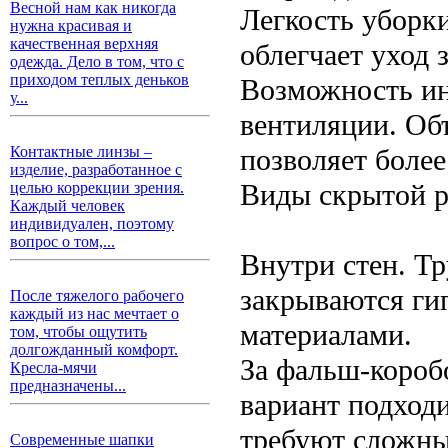
Весной нам как никогда
Легкость уборк
нужна красивая и
качественная верхняя
облегчает уход 
одежда. Дело в том, что с
приходом теплых деньков
Возможность ин
у...
вентиляции. Об
позволяет более
Контактные линзы –
изделие, разработанное с
Виды скрытой р
целью коррекции зрения.
Каждый человек
индивидуален, поэтому
вопрос о том,...
Внутри стен. Т
закрываются ги
После тяжелого рабочего
каждый из нас мечтает о
материалами.
том, чтобы ощутить
долгожданный комфорт.
За фальш-короб
Кресла-мячи
предназначены...
вариант подходи
требуют сложны
Современные шапки