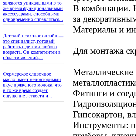
являются уникальными в то
В комбинации. Н
же время функциональными
аксессуарами, способными
за декоративны
одновременно справляться...
Материалы и и
Детский психолог онлайн —
это специалист, готовый
работать с детьми любого
Для монтажа ск
возраста. Он компетентен в
области явлений,...
Металлические 
Фермерское сливочное
масло имеет неповторимый
металлопластик
вкус пряженого молока, что
в то же время создает
Фитинги и соед
ощущение легкости и...
Гидроизоляцион
Гипсокартон, вл
Инструменты: п
приборы, ключи