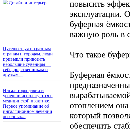
повысить эффек
Дизайн и интерьер
эксплуатации. О
буферная ёмкост
важную роль в 
Путешествуя по разным
Что такое буфер
странам и городам, люди
привыкли привозить
небольшие сувениры —
себе, родственникам и
Буферная ёмкос
друзьям....
предназначенны
Ингаляторы давно и
вырабатываемой
успешно используются в
медицинской практике.
отоплением она
Первое упоминание об
ингаляционном лечении
который позволя
легочных...
обеспечить ста