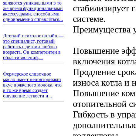
являются уникальными в то
стабилизирует г
же время функциональными
аксессуарами, способными
системе.
одновременно справляться...
Преимущества у
Детский психолог онлайн —
это специалист, готовый
работать с детьми любого
Повышение эффе
возраста. Он компетентен в
области явлений,...
включения котл
Продление срок
Фермерское сливочное
масло имеет неповторимый
износа котла и 
вкус пряженого молока, что
в то же время создает
Повышение комф
ощущение легкости и...
отопительной с
Гибкость в упр
дополнительные
коллекторы.