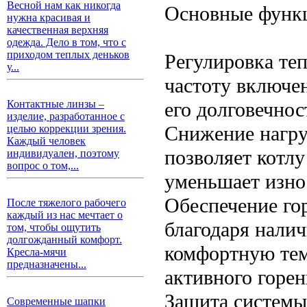
Весной нам как никогда
Основные функц
нужна красивая и
качественная верхняя
одежда. Дело в том, что с
приходом теплых деньков
Регулировка те
у...
частоту включен
его долговечнос
Контактные линзы –
изделие, разработанное с
Снижение нагру
целью коррекции зрения.
Каждый человек
позволяет котлу
индивидуален, поэтому
вопрос о том,...
уменьшает изно
Обеспечение го
После тяжелого рабочего
каждый из нас мечтает о
благодаря нали
том, чтобы ощутить
долгожданный комфорт.
комфортную тем
Кресла-мячи
предназначены...
активного горен
Защита системы
Современные шапки