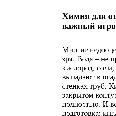
Химия для о
важный игр
Многие недооце
зря. Вода – не 
кислород, соли,
выпадают в осад
стенках труб. К
закрытом конту
полностью. И в
подготовка: инг