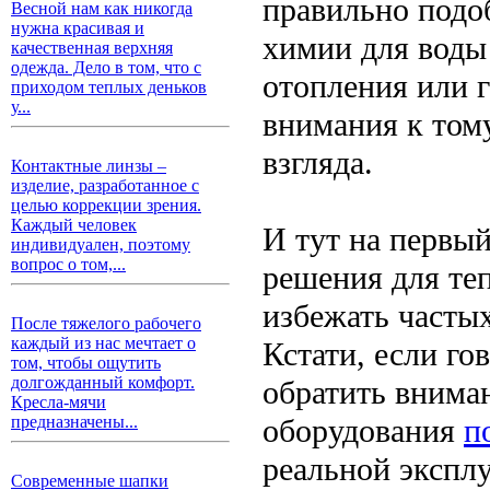
правильно подо
Весной нам как никогда
нужна красивая и
химии для воды
качественная верхняя
одежда. Дело в том, что с
отопления или 
приходом теплых деньков
у...
внимания к тому
взгляда.
Контактные линзы –
изделие, разработанное с
целью коррекции зрения.
Каждый человек
И тут на первы
индивидуален, поэтому
вопрос о том,...
решения для те
избежать часты
После тяжелого рабочего
каждый из нас мечтает о
Кстати, если го
том, чтобы ощутить
долгожданный комфорт.
обратить внима
Кресла-мячи
оборудования
п
предназначены...
реальной экспл
Современные шапки