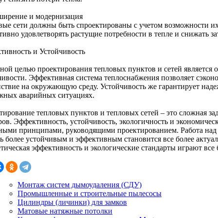
сширение и модернизация
вые сети должны быть спроектированы с учетом возможности их
тивно удовлетворять растущие потребности в тепле и снижать за
тивность и Устойчивость
ной целью проектирования тепловых пунктов и сетей является 
чивости. Эффективная система теплоснабжения позволяет сэконо
йствие на окружающую среду. Устойчивость же гарантирует над
жных аварийных ситуациях.
тирование тепловых пунктов и тепловых сетей – это сложная за
ров. Эффективность, устойчивость, экологичность и экономичес
ными принципами, руководящими проектированием. Работа над 
ть более устойчивым и эффективным становится все более актуал
етическая эффективность и экологические стандарты играют все 
Монтаж систем дымоудаления (СДУ)
Промышленные и строительные пылесосы
Цилиндры (личинки) для замков
Матовые натяжные потолки