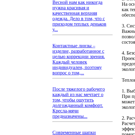
Весной нам как никогда
На ос
нужна красивая и
как т
качественная верхняя
обесп
одежда. Дело в том, что с
приходом теплых деньков
3. Си
у...
Важны
позво
состо
Контактные линзы –
изделие, разработанное с
4. Без
целью коррекции зрения.
Проек
Каждый человек
предо
индивидуален, поэтому
эколо
вопрос о том,...
Тепло
После тяжелого рабочего
1. Вы
каждый из нас мечтает о
При п
том, чтобы ощутить
может
долгожданный комфорт.
эколо
Кресла-мячи
предназначены...
2. Рас
Расче
эффек
Современные шапки
помог