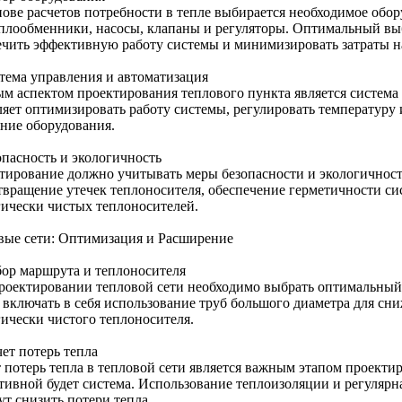
нове расчетов потребности в тепле выбирается необходимое обор
еплообменники, насосы, клапаны и регуляторы. Оптимальный вы
ечить эффективную работу системы и минимизировать затраты н
стема управления и автоматизация
м аспектом проектирования теплового пункта является система 
ляет оптимизировать работу системы, регулировать температуру 
яние оборудования.
опасность и экологичность
тирование должно учитывать меры безопасности и экологичность
твращение утечек теплоносителя, обеспечение герметичности си
гически чистых теплоносителей.
вые сети: Оптимизация и Расширение
бор маршрута и теплоносителя
роектировании тепловой сети необходимо выбрать оптимальный 
 включать в себя использование труб большого диаметра для сни
гически чистого теплоносителя.
чет потерь тепла
т потерь тепла в тепловой сети является важным этапом проекти
тивной будет система. Использование теплоизоляции и регулярн
ут снизить потери тепла.