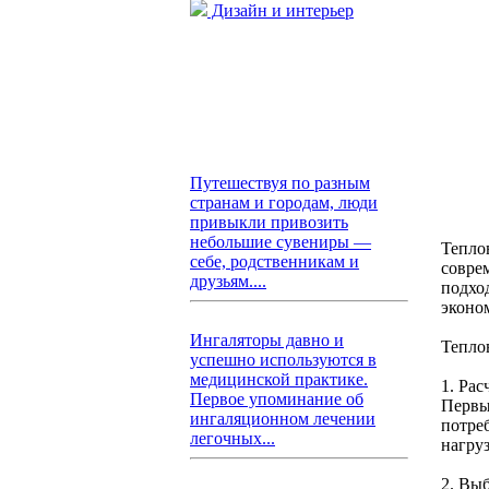
Дизайн и интерьер
Путешествуя по разным
странам и городам, люди
привыкли привозить
небольшие сувениры —
Тепло
себе, родственникам и
совре
друзьям....
подхо
эконо
Ингаляторы давно и
Тепло
успешно используются в
медицинской практике.
1. Рас
Первое упоминание об
Первы
ингаляционном лечении
потре
легочных...
нагруз
2. Вы