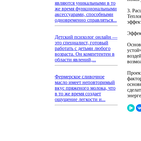
являются уникальными в то
же время функциональными
3. Ра
аксессуарами, способными
Тепло
одновременно справляться...
эффек
Эффек
Детский психолог онлайн —
это специалист, готовый
Основ
работать с детьми любого
устой
возраста. Он компетентен в
возде
области явлений,...
возмо
Проек
Фермерское сливочное
факто
масло имеет неповторимый
основ
вкус пряженого молока, что
сдела
в то же время создает
энерг
ощущение легкости и...