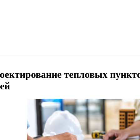
оектирование тепловых пункто
тей