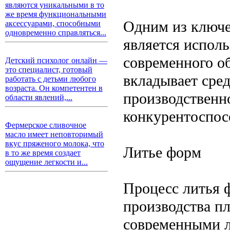
являются уникальными в то
же время функциональными
Одним из ключе
аксессуарами, способными
одновременно справляться...
является испол
современного о
Детский психолог онлайн —
это специалист, готовый
вкладывает сред
работать с детьми любого
возраста. Он компетентен в
производственно
области явлений,...
конкурентоспос
Фермерское сливочное
масло имеет неповторимый
вкус пряженого молока, что
Литье форм
в то же время создает
ощущение легкости и...
Процесс литья 
производства пл
современными 