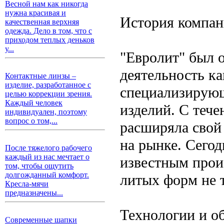
Весной нам как никогда
нужна красивая и
История компан
качественная верхняя
одежда. Дело в том, что с
приходом теплых деньков
у...
"Евролит" был о
деятельность к
Контактные линзы –
изделие, разработанное с
специализирующ
целью коррекции зрения.
Каждый человек
изделий. С теч
индивидуален, поэтому
вопрос о том,...
расширяла свой
на рынке. Сего
После тяжелого рабочего
каждый из нас мечтает о
известным прои
том, чтобы ощутить
долгожданный комфорт.
литых форм не т
Кресла-мячи
предназначены...
Технологии и о
Современные шапки