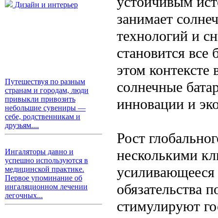
устойчивым ист
Дизайн и интерьер
занимает солнеч
технологий и с
становится все 
этом контексте 
Путешествуя по разным
солнечные батар
странам и городам, люди
привыкли привозить
инновации и эк
небольшие сувениры —
себе, родственникам и
друзьям....
Рост глобальног
несколькими кл
Ингаляторы давно и
успешно используются в
усиливающееся 
медицинской практике.
Первое упоминание об
обязательства 
ингаляционном лечении
легочных...
стимулируют го