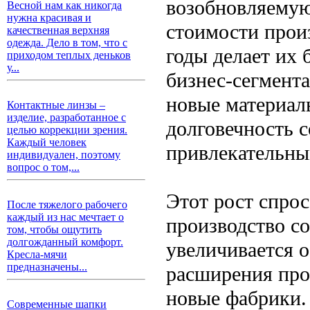
возобновляемую
Весной нам как никогда
нужна красивая и
стоимости прои
качественная верхняя
одежда. Дело в том, что с
годы делает их 
приходом теплых деньков
у...
бизнес-сегмента
новые материал
Контактные линзы –
изделие, разработанное с
долговечность с
целью коррекции зрения.
Каждый человек
привлекательны
индивидуален, поэтому
вопрос о том,...
Этот рост спрос
После тяжелого рабочего
каждый из нас мечтает о
производство с
том, чтобы ощутить
долгожданный комфорт.
увеличивается о
Кресла-мячи
предназначены...
расширения про
новые фабрики.
Современные шапки