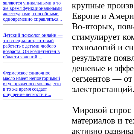
крупные произв
являются уникальными в то
же время функциональными
Европе и Амери
аксессуарами, способными
одновременно справляться...
Во-вторых, пов
стимулирует ко
Детский психолог онлайн —
это специалист, готовый
технологий и с
работать с детьми любого
возраста. Он компетентен в
результате появ
области явлений,...
дешевые и эффе
Фермерское сливочное
сегментов — от
масло имеет неповторимый
вкус пряженого молока, что
электростанций
в то же время создает
ощущение легкости и...
Мировой спрос 
материалов и т
активно развив