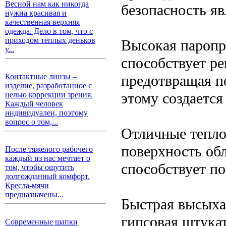
Весной нам как никогда
безопасность я
нужна красивая и
качественная верхняя
одежда. Дело в том, что с
приходом теплых деньков
Высокая паропр
у...
способствует р
предотвращая по
Контактные линзы –
изделие, разработанное с
этому создаетс
целью коррекции зрения.
Каждый человек
индивидуален, поэтому
вопрос о том,...
Отличные тепло
поверхность об
После тяжелого рабочего
каждый из нас мечтает о
способствует п
том, чтобы ощутить
долгожданный комфорт.
Кресла-мячи
предназначены...
Быстрая высыха
гипсовая штукат
Современные шапки