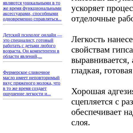
являются уникальными в то
ускоряет процес
же время функциональными
аксессуарами, способными
отделочные рабо
одновременно справляться...
Детский психолог онлайн —
Легкость нанес
это специалист, готовый
работать с детьми любого
свойствам гипса
возраста. Он компетентен в
области явлений,...
выравнивается,
гладкая, готова
Фермерское сливочное
масло имеет неповторимый
вкус пряженого молока, что
в то же время создает
Хорошая адгези
ощущение легкости и...
сцепляется с р
обеспечивает н
слоя.