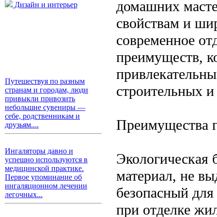
домашних масте
Дизайн и интерьер
свойствам и ши
современное от
преимуществ, к
привлекательны
Путешествуя по разным
строительных и
странам и городам, люди
привыкли привозить
небольшие сувениры —
себе, родственникам и
Преимущества г
друзьям....
Ингаляторы давно и
Экологическая 
успешно используются в
медицинской практике.
материал, не в
Первое упоминание об
ингаляционном лечении
безопасный для 
легочных...
при отделке жи