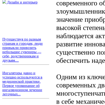
современного об
Дизайн и интерьер
злоумышленнико
значение приоб
высокой степен
наблюдается ак
Путешествуя по разным
развитие иннов
странам и городам, люди
привыкли привозить
существенно по
небольшие сувениры —
себе, родственникам и
обеспечить над
друзьям....
Ингаляторы давно и
Одним из ключе
успешно используются в
медицинской практике.
современных дв
Первое упоминание об
ингаляционном лечении
многоступенчат
легочных...
в себе механич