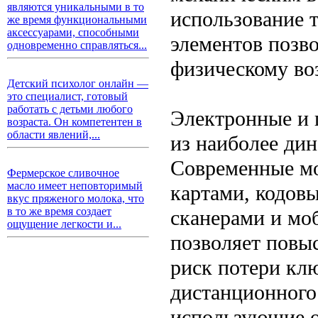
являются уникальными в то
использование 
же время функциональными
аксессуарами, способными
элементов позво
одновременно справляться...
физическому во
Детский психолог онлайн —
это специалист, готовый
работать с детьми любого
Электронные и 
возраста. Он компетентен в
области явлений,...
из наиболее ди
Современные м
Фермерское сливочное
масло имеет неповторимый
картами, кодов
вкус пряженого молока, что
в то же время создает
сканерами и мо
ощущение легкости и...
позволяет повыс
риск потери кл
дистанционного
использующие о