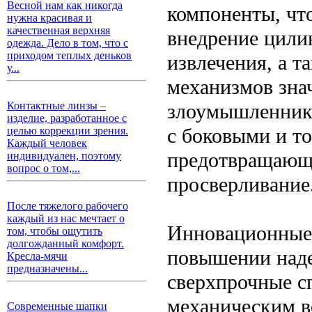
Весной нам как никогда
компоненты, что
нужна красивая и
качественная верхняя
внедрение цили
одежда. Дело в том, что с
приходом теплых деньков
извлечения, а 
у...
механизмов зна
злоумышленнико
Контактные линзы –
изделие, разработанное с
с боковыми и т
целью коррекции зрения.
Каждый человек
предотвращающи
индивидуален, поэтому
вопрос о том,...
просверливание
После тяжелого рабочего
каждый из нас мечтает о
Инновационные 
том, чтобы ощутить
долгожданный комфорт.
повышении наде
Кресла-мячи
предназначены...
сверхпрочные с
механическим в
Современные шапки