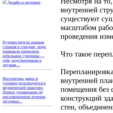
Несмотря на то,
Дизайн и интерьер
внутренней стр
существуют сущ
масштабом рабо
проведения изм
Путешествуя по разным
странам и городам, люди
привыкли привозить
Что такое пере
небольшие сувениры —
себе, родственникам и
друзьям....
Перепланировка
внутренней пла
Ингаляторы давно и
успешно используются в
помещения без 
медицинской практике.
Первое упоминание об
конструкций зд
ингаляционном лечении
легочных...
стен, объединен