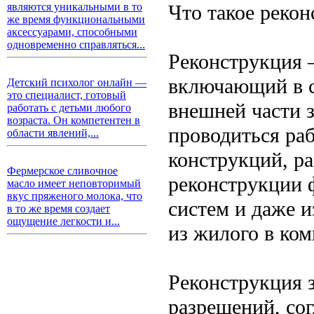
Что такое реко
являются уникальными в то
же время функциональными
аксессуарами, способными
одновременно справляться...
Реконструкция 
включающий в с
Детский психолог онлайн —
это специалист, готовый
внешней части 
работать с детьми любого
возраста. Он компетентен в
проводиться ра
области явлений,...
конструкций, р
Фермерское сливочное
реконструкции 
масло имеет неповторимый
вкус пряженого молока, что
систем и даже 
в то же время создает
ощущение легкости и...
из жилого в ко
Реконструкция 
разрешений, сог