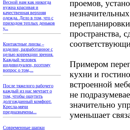
проемов, устано
Весной нам как никогда
нужна красивая и
незначительных
качественная верхняя
одежда. Дело в том, что с
перепланировки
приходом теплых деньков
у...
пространства, с
соответствующи
Контактные линзы –
изделие, разработанное с
целью коррекции зрения.
Каждый человек
Примером переп
индивидуален, поэтому
вопрос о том,...
кухни и гостино
встроенной меб
После тяжелого рабочего
каждый из нас мечтает о
не подразумевае
том, чтобы ощутить
долгожданный комфорт.
значительно упр
Кресла-мячи
предназначены...
уменьшает связ
Современные шапки