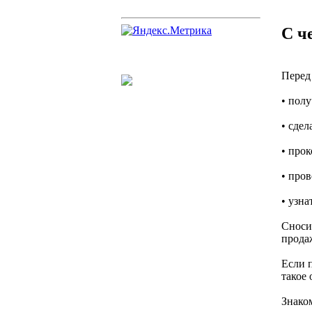
С ч
Перед 
• полу
• сдел
• про
• пров
• узн
Сноси
прода
Если 
такое
Знако