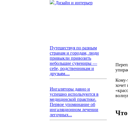
Дизайн и интерьер
Путешествуя по разным
странам и городам, люди
привыкли привозить
небольшие сувениры —
Переп
себе, родственникам и
упирае
друзьям....
Кому-т
хочет
Ингаляторы давно и
«красо
успешно используются в
волну
медицинской практике.
Первое упоминание об
ингаляционном лечении
Что
легочных...