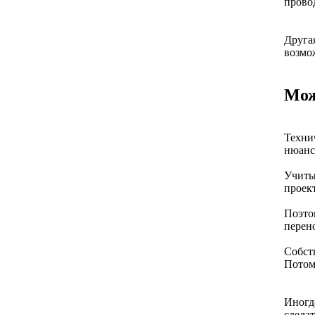
провод
Друга
возмож
Мож
Техни
нюанс
Учиты
проект
Поэто
перен
Собст
Потом 
Иногд
сделат