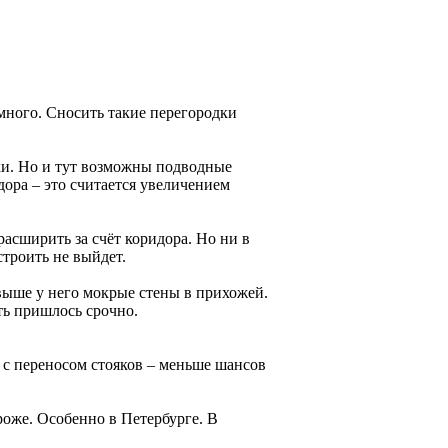
много. Сносить такие перегородки
ки. Но и тут возможны подводные
дора – это считается увеличением
расширить за счёт коридора. Но ни в
строить не выйдет.
выше у него мокрые стены в прихожей.
ть пришлось срочно.
 с переносом стояков – меньше шансов
троже. Особенно в Петербурге. В