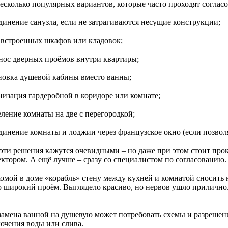
несколько популярных вариантов, которые часто проходят согласо
единение санузла, если не затрагиваются несущие конструкции;
с встроенных шкафов или кладовок;
енос дверных проёмов внутри квартиры;
ановка душевой кабины вместо ванны;
низация гардеробной в коридоре или комнате;
еление комнаты на две с перегородкой;
единение комнаты и лоджии через французское окно (если позвол
 эти решения кажутся очевидными – но даже при этом стоит про
ектором. А ещё лучше – сразу со специалистом по согласованию.
комой в доме «корабль» стену между кухней и комнатой сносить 
о широкий проём. Выглядело красиво, но нервов ушло прилично
замена ванной на душевую может потребовать схемы и разрешени
ючения воды или слива.