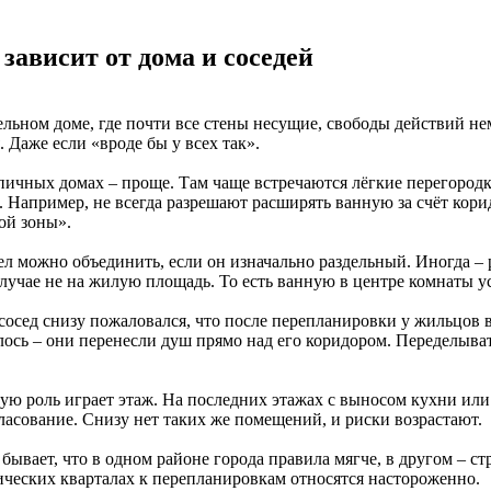
 зависит от дома и соседей
ельном доме, где почти все стены несущие, свободы действий не
. Даже если «вроде бы у всех так».
пичных домах – проще. Там чаще встречаются лёгкие перегород
. Например, не всегда разрешают расширять ванную за счёт кори
ой зоны».
ел можно объединить, если он изначально раздельный. Иногда – 
случае не на жилую площадь. То есть ванную в центре комнаты у
сосед снизу пожаловался, что после перепланировки у жильцов 
лось – они перенесли душ прямо над его коридором. Переделыва
ую роль играет этаж. На последних этажах с выносом кухни или
ласование. Снизу нет таких же помещений, и риски возрастают.
бывает, что в одном районе города правила мягче, в другом – с
ических кварталах к перепланировкам относятся настороженно.