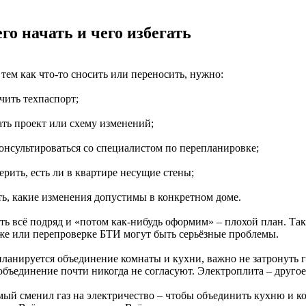
его начать и чего избегать
тем как что-то сносить или переносить, нужно:
чить техпаспорт;
ать проект или схему изменений;
консультироваться со специалистом по перепланировке;
ерить, есть ли в квартире несущие стены;
ать, какие изменения допустимы в конкретном доме.
ть всё подряд и «потом как-нибудь оформим» – плохой план. Так
же или перепроверке БТИ могут быть серьёзные проблемы.
планируется объединение комнаты и кухни, важно не затронуть г
 объединение почти никогда не согласуют. Электроплита – друго
мый сменил газ на электричество – чтобы объединить кухню и к