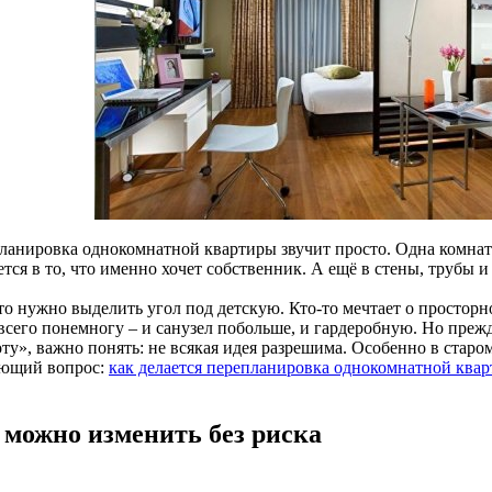
ланировка однокомнатной квартиры звучит просто. Одна комната
тся в то, что именно хочет собственник. А ещё в стены, трубы и 
о нужно выделить угол под детскую. Кто-то мечтает о просторно
 всего понемногу – и санузел побольше, и гардеробную. Но преж
ту», важно понять: не всякая идея разрешима. Особенно в старо
ющий вопрос:
как делается перепланировка однокомнатной ква
 можно изменить без риска