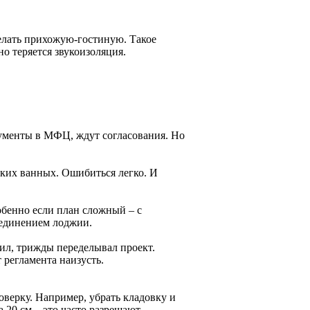
делать прихожую-гостиную. Такое
но теряется звукоизоляция.
кументы в МФЦ, ждут согласования. Но
ских ванных. Ошибиться легко. И
обенно если план сложный – с
ъединением лоджии.
дил, трижды переделывал проект.
 регламента наизусть.
оверку. Например, убрать кладовку и
 20 см – это часто разрешают.