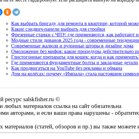
Как выбрать бригаду для ремонта в квартире, которой мож
Какие сэндвич-панели выбрать для стройки
Фрезерные станки с ЧПУ: где применяются, как работают и
Модные стили диванов 2025 года - современные тенденции
Современные жалюзи и рулонные шторы в дизайне дома
Омоложение без мифов: какие процедуры действительно р
Глистогонные препараты для кошек: когда и как применять
Где применяются фундаментные болты и закладные детали
Как продвигаться на YouTube без рекламы и обмана
Дом на колёсах: почему «Импала» стала настоящим символ
есурс salskfisher.ru ©
 любых материалов ссылка на сайт обязательна
ими авторами, и если ваши права нарушены - обратите
 материалов (статей, обзоров и пр.) вы также можете