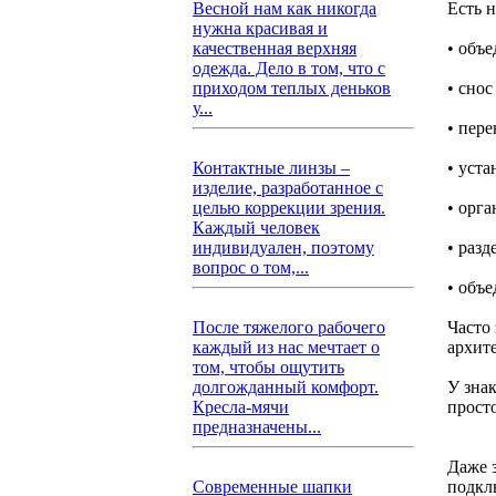
Есть 
Весной нам как никогда
нужна красивая и
• объ
качественная верхняя
одежда. Дело в том, что с
• сно
приходом теплых деньков
у...
• пер
• уст
Контактные линзы –
изделие, разработанное с
• орга
целью коррекции зрения.
Каждый человек
• разд
индивидуален, поэтому
вопрос о том,...
• объ
Часто
После тяжелого рабочего
архит
каждый из нас мечтает о
том, чтобы ощутить
У зна
долгожданный комфорт.
прост
Кресла-мячи
предназначены...
Даже 
подкл
Современные шапки