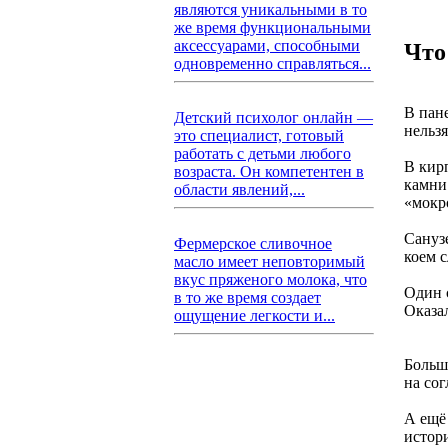
являются уникальными в то
же время функциональными
аксессуарами, способными
Что
одновременно справляться...
В пан
Детский психолог онлайн —
нельзя
это специалист, готовый
работать с детьми любого
В кир
возраста. Он компетентен в
камни
области явлений,...
«мокр
Сануз
Фермерское сливочное
коем 
масло имеет неповторимый
вкус пряженого молока, что
Один 
в то же время создает
Оказа
ощущение легкости и...
Больш
на сог
А ещё 
истор