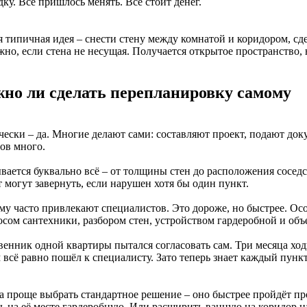
ку. Всё пришлось менять. Всё стоит денег.
я типичная идея – снести стену между комнатой и коридором, с
но, если стена не несущая. Получается открытое пространство, 
но ли сделать перепланировку самому
чески – да. Многие делают сами: составляют проект, подают до
ов много.
вается буквально всё – от толщины стен до расположения сосед
 могут завернуть, если нарушен хотя бы один пункт.
му часто привлекают специалистов. Это дороже, но быстрее. Ос
осом сантехники, разбором стен, устройством гардеробной и об
венник одной квартиры пытался согласовать сам. Три месяца хо
всё равно пошёл к специалисту. Зато теперь знает каждый пункт
а проще выбрать стандартное решение – оно быстрее пройдёт пр
ь на её месте гардеробную. Или расширить ванную на коридор на