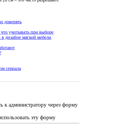
но доверять
 что учитывать при выборе
 в дизайне мягкой мебели
аботают
?
ом сериала
сь к администратору через форму
 использовать эту форму