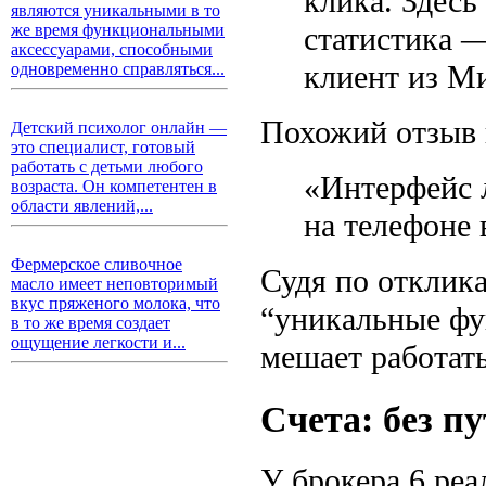
клика. Здесь
являются уникальными в то
статистика 
же время функциональными
аксессуарами, способными
клиент из М
одновременно справляться...
Похожий отзыв 
Детский психолог онлайн —
это специалист, готовый
работать с детьми любого
«Интерфейс 
возраста. Он компетентен в
области явлений,...
на телефоне 
Фермерское сливочное
Судя по отклика
масло имеет неповторимый
вкус пряженого молока, что
“уникальные фун
в то же время создает
ощущение легкости и...
мешает работать
Счета: без п
У брокера 6 реа