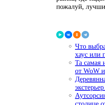
пожалуй, лучши
Что выбра
хаус или 
Та самая 
от WoW и
Деревянна
экстерьер
Аутсорсин
столице о