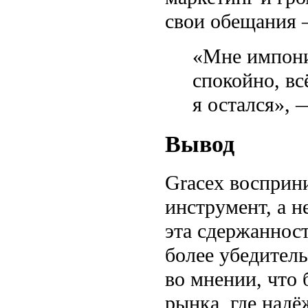
свои обещания 
«Мне импонир
спокойно, вс
я остался»,
Вывод
Gracex восприн
инструмент, а н
эта сдержаннос
более убедитель
во мнении, что 
рынка, где надё