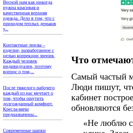
Весной нам как никогда
нужна красивая и
качественная верхняя
одежда. Дело в том, что с
приходом теплых деньков
у...
Контактные линзы –
изделие, разработанное с
целью коррекции зрения.
Что отмечают
Каждый человек
индивидуален, поэтому
вопрос о том,...
Самый частый 
Люди пишут, чт
После тяжелого рабочего
каждый из нас мечтает о
кабинет построе
том, чтобы ощутить
долгожданный комфорт.
обновляются бе
Кресла-мячи
предназначены...
«Не люблю с
Современные шапки