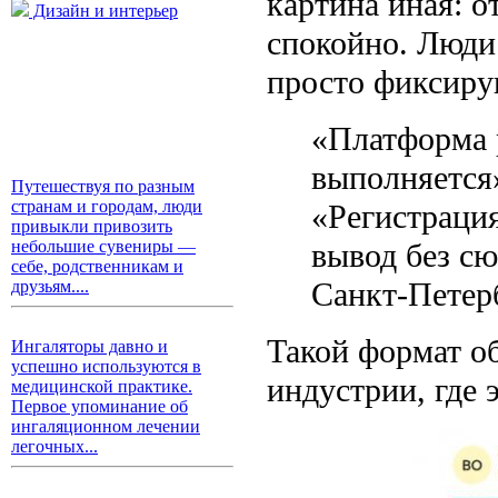
картина иная: о
Дизайн и интерьер
спокойно. Люди
просто фиксиру
«Платформа р
выполняется»
Путешествуя по разным
странам и городам, люди
«Регистраци
привыкли привозить
вывод без сю
небольшие сувениры —
себе, родственникам и
Санкт-Петер
друзьям....
Такой формат об
Ингаляторы давно и
успешно используются в
индустрии, где
медицинской практике.
Первое упоминание об
ингаляционном лечении
легочных...