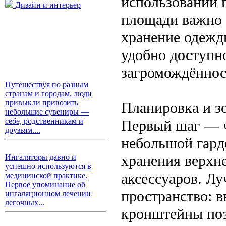
использовании 
Дизайн и интерьер
площади важно 
хранение одежды
удобно доступн
загромождённос
Путешествуя по разным
странам и городам, люди
привыкли привозить
Планировка и з
небольшие сувениры —
себе, родственникам и
Первый шаг — ч
друзьям....
небольшой гард
хранения верхн
Ингаляторы давно и
успешно используются в
аксессуаров. Лу
медицинской практике.
Первое упоминание об
пространство: 
ингаляционном лечении
легочных...
кронштейны поз