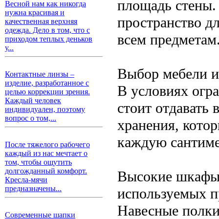
площадь стены.
Весной нам как никогда
нужна красивая и
пространство дл
качественная верхняя
одежда. Дело в том, что с
всем предметам
приходом теплых деньков
у...
Выбор мебели и
Контактные линзы –
изделие, разработанное с
В условиях огр
целью коррекции зрения.
Каждый человек
стоит отдавать
индивидуален, поэтому
вопрос о том,...
хранения, кото
каждую сантиме
После тяжелого рабочего
каждый из нас мечтает о
том, чтобы ощутить
долгожданный комфорт.
Высокие шкафы 
Кресла-мячи
предназначены...
используемых п
Навесные полки
Современные шапки