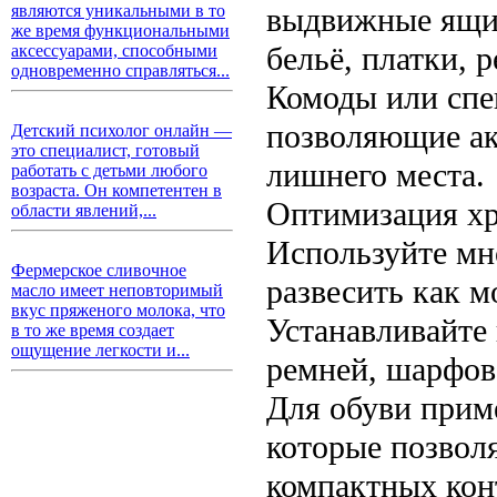
выдвижные ящик
являются уникальными в то
же время функциональными
бельё, платки, 
аксессуарами, способными
одновременно справляться...
Комоды или спе
позволяющие ак
Детский психолог онлайн —
это специалист, готовый
лишнего места.
работать с детьми любого
возраста. Он компетентен в
Оптимизация х
области явлений,...
Используйте мн
Фермерское сливочное
развесить как м
масло имеет неповторимый
вкус пряженого молока, что
Устанавливайте 
в то же время создает
ощущение легкости и...
ремней, шарфов
Для обуви прим
которые позвол
компактных кон