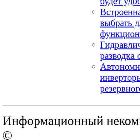
будет удо
Встроенна
выбрать 
функцион
Гидравлич
разводка 
Автономно
инверторы
резервног
Информационный некомме
©