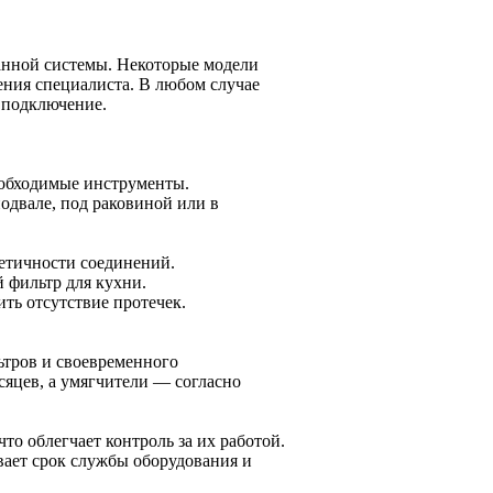
ранной системы. Некоторые модели
ения специалиста. В любом случае
 подключение.
еобходимые инструменты.
одвале, под раковиной или в
етичности соединений.
 фильтр для кухни.
ть отсутствие протечек.
ьтров и своевременного
яцев, а умягчители — согласно
о облегчает контроль за их работой.
вает срок службы оборудования и