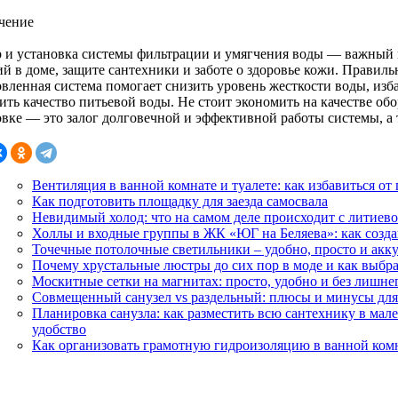
чение
 и установка системы фильтрации и умягчения воды — важный
ий в доме, защите сантехники и заботе о здоровье кожи. Правил
овленная система помогает снизить уровень жесткости воды, изб
ить качество питьевой воды. Не стоит экономить на качестве о
овке — это залог долговечной и эффективной работы системы, а 
Вентиляция в ванной комнате и туалете: как избавиться о
Как подготовить площадку для заезда самосвала
Невидимый холод: что на самом деле происходит с литиево
Холлы и входные группы в ЖК «ЮГ на Беляева»: как созда
Точечные потолочные светильники – удобно, просто и акк
Почему хрустальные люстры до сих пор в моде и как выбр
Москитные сетки на магнитах: просто, удобно и без лишне
Совмещенный санузел vs раздельный: плюсы и минусы для
Планировка санузла: как разместить всю сантехнику в ма
удобство
Как организовать грамотную гидроизоляцию в ванной комн