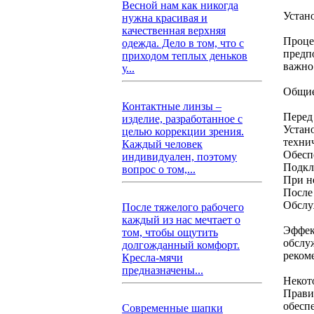
Весной нам как никогда
Устан
нужна красивая и
качественная верхняя
Проце
одежда. Дело в том, что с
предп
приходом теплых деньков
важно
у...
Общие
Контактные линзы –
Перед
изделие, разработанное с
Устан
целью коррекции зрения.
техни
Каждый человек
Обесп
индивидуален, поэтому
Подкл
вопрос о том,...
При н
После
Обслу
После тяжелого рабочего
каждый из нас мечтает о
Эффек
том, чтобы ощутить
обслу
долгожданный комфорт.
реком
Кресла-мячи
предназначены...
Некот
Прави
обеспе
Современные шапки