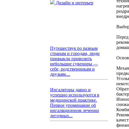
техни
Дизайн и интерьер
нагрев
раздр
внедр
Выбор
Перед
реком
домаш
Путешествуя по разным
странам и городам, люди
Основ
привыкли привозить
небольшие сувениры —
Механ
себе, родственникам и
предв
друзьям....
Уголь
некот
Обрат
Ингаляторы давно и
бакте
успешно используются в
Ионоо
медицинской практике.
снижа
Первое упоминание об
Комби
ингаляционном лечении
Реком
легочных...
качес
финан