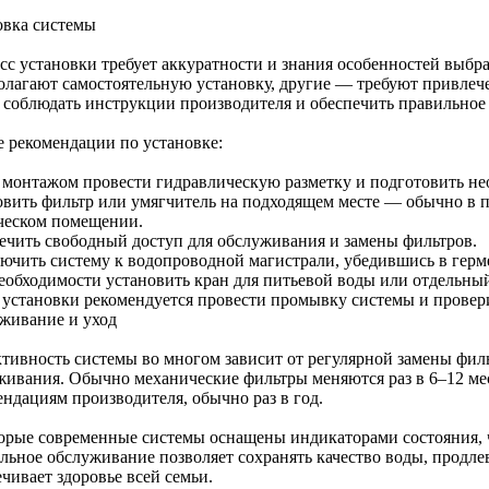
овка системы
сс установки требует аккуратности и знания особенностей выб
олагают самостоятельную установку, другие — требуют привлеч
 соблюдать инструкции производителя и обеспечить правильное
 рекомендации по установке:
 монтажом провести гидравлическую разметку и подготовить н
овить фильтр или умягчитель на подходящем месте — обычно в п
ческом помещении.
ечить свободный доступ для обслуживания и замены фильтров.
ючить систему к водопроводной магистрали, убедившись в герм
еобходимости установить кран для питьевой воды или отдельный
 установки рекомендуется провести промывку системы и провери
живание и уход
тивность системы во многом зависит от регулярной замены фил
живания. Обычно механические фильтры меняются раз в 6–12 мес
ендациям производителя, обычно раз в год.
орые современные системы оснащены индикаторами состояния, чт
льное обслуживание позволяет сохранять качество воды, продле
чивает здоровье всей семьи.