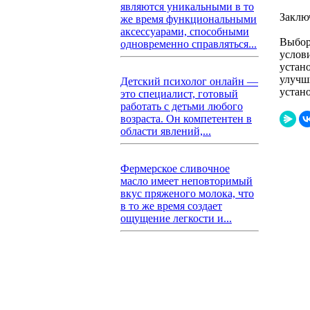
являются уникальными в то
Заклю
же время функциональными
аксессуарами, способными
Выбор
одновременно справляться...
услов
устан
улучш
Детский психолог онлайн —
устан
это специалист, готовый
работать с детьми любого
возраста. Он компетентен в
области явлений,...
Фермерское сливочное
масло имеет неповторимый
вкус пряженого молока, что
в то же время создает
ощущение легкости и...