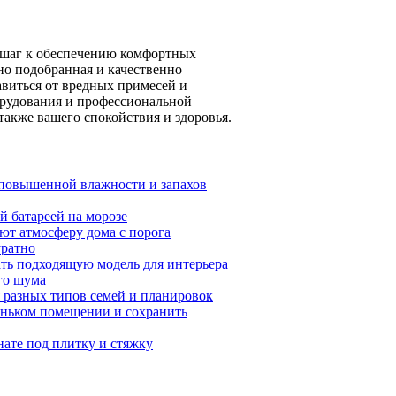
 шаг к обеспечению комфортных
ьно подобранная и качественно
авиться от вредных примесей и
борудования и профессиональной
также вашего спокойствия и здоровья.
т повышенной влажности и запахов
й батареей на морозе
ют атмосферу дома с порога
уратно
ать подходящую модель для интерьера
го шума
 разных типов семей и планировок
леньком помещении и сохранить
ате под плитку и стяжку