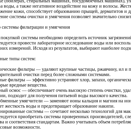
ке (бойлерах, стиральных машинах, посудомоечных машинах), у
а воды, а также негативное воздействие на кожу и волосы. Жест
ажение кожи, способствует образованию прыщей, дерматитов и 
ение системы очистки и умягчения позволяет значительно снизит
 системы фильтрации и умягчения
 покупкой системы необходимо определить источник загрязнений
ендуется провести лабораторное исследование воды или восполь
них измерений. Исходя из результатов, выбирают наиболее подх
ные типы систем:
ические фильтры — удаляют крупные частицы, ржавчину, ил и п
арительной очистки перед более сложными системами.
ные фильтры — эффективно устраняют хлор, запахи, органическ
орые вредные вещества.
ный осмос — обеспечивает очень высокую степень очистки, удал
рии, подходит для получения питьевой воды высокого качества.
бменные умягчители — заменяют ионы кальция и магния на ион
ет жесткость воды и предотвращает образование накипи.
нированные системы — сочетают несколько технологий для мак
ендуется приобретать системы проверенных производителей, сле
тва и соответствия стандартам. Важно учитывать объем потребл
совые возможности.