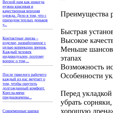
Весной нам как никогда
нужна красивая и
качественная верхняя
Преимущества р
одежда. Дело в том, что с
приходом теплых деньков
у...
Быстрая устано
Высокое качест
Контактные линзы –
изделие, разработанное с
Меньше шансов 
целью коррекции зрения.
Каждый человек
этапах
индивидуален, поэтому
вопрос о том,...
Возможность ис
Особенности ук
После тяжелого рабочего
каждый из нас мечтает о
том, чтобы ощутить
долгожданный комфорт.
Перед укладкой
Кресла-мячи
предназначены...
убрать сорняки,
хорошую дрена
Современные шапки