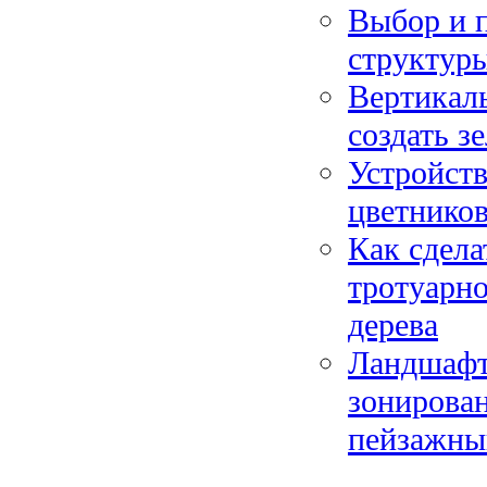
Выбор и п
структуры
Вертикаль
создать з
Устройств
цветников
Как сдела
тротуарно
дерева
Ландшафтн
зонирован
пейзажны