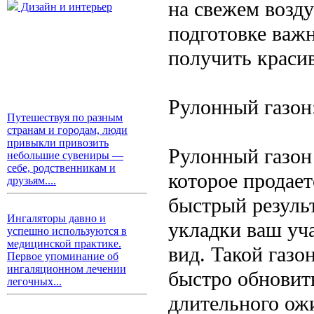
на свежем возду
Дизайн и интерьер
подготовке важ
получить красив
Рулонный газон
Путешествуя по разным
странам и городам, люди
привыкли привозить
Рулонный газон 
небольшие сувениры —
себе, родственникам и
которое продае
друзьям....
быстрый результ
Ингаляторы давно и
укладки ваш уч
успешно используются в
медицинской практике.
вид. Такой газо
Первое упоминание об
ингаляционном лечении
быстро обновить
легочных...
длительного ож