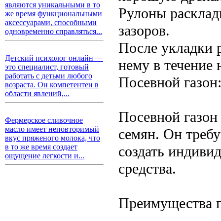
являются уникальными в то
Рулоны расклады
же время функциональными
аксессуарами, способными
зазоров.
одновременно справляться...
После укладки р
Детский психолог онлайн —
нему в течение 
это специалист, готовый
работать с детьми любого
Посевной газон
возраста. Он компетентен в
области явлений,...
Посевной газон
Фермерское сливочное
масло имеет неповторимый
семян. Он требу
вкус пряженого молока, что
в то же время создает
создать индивид
ощущение легкости и...
средства.
Преимущества п