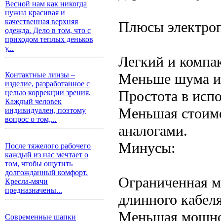
Весной нам как никогда
нужна красивая и
качественная верхняя
Плюсы электро
одежда. Дело в том, что с
приходом теплых деньков
у...
Легкий и компа
Меньше шума и 
Контактные линзы –
изделие, разработанное с
Простота в исп
целью коррекции зрения.
Каждый человек
Меньшая стоимо
индивидуален, поэтому
вопрос о том,...
аналогами.
Минусы:
После тяжелого рабочего
каждый из нас мечтает о
том, чтобы ощутить
долгожданный комфорт.
Ограниченная м
Кресла-мячи
предназначены...
длинного кабеля
Меньшая мощнос
Современные шапки