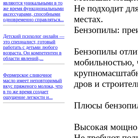
являются уникальными в то
Не подходит для
же время функциональными
аксессуарами, способными
местах.
одновременно справляться...
Бензопилы: пре
Детский психолог онлайн —
это специалист, готовый
работать с детьми любого
Бензопилы отли
возраста. Он компетентен в
области явлений,...
мобильностью, 
крупномасштабн
Фермерское сливочное
масло имеет неповторимый
дров и строител
вкус пряженого молока, что
в то же время создает
ощущение легкости и...
Плюсы бензопи
Высокая мощнос
Не требуют под