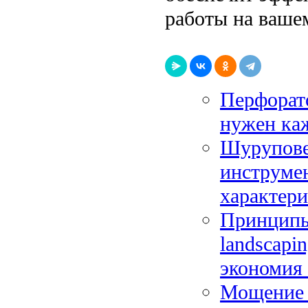
работы на вашем
Перфорато
нужен ка
Шуруповер
инструме
характер
Принципы 
landscapi
экономия
Мощение 