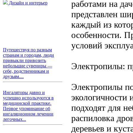
работами на дач
Дизайн и интерьер
представлен шир
каждый из кото
особенности. П
условий эксплу
Путешествуя по разным
странам и городам, люди
привыкли привозить
Электропилы: п
небольшие сувениры —
себе, родственникам и
друзьям....
Электропилы по
Ингаляторы давно и
экологичности 
успешно используются в
медицинской практике.
подходят для не
Первое упоминание об
ингаляционном лечении
распиловка дров
легочных...
деревьев и куст