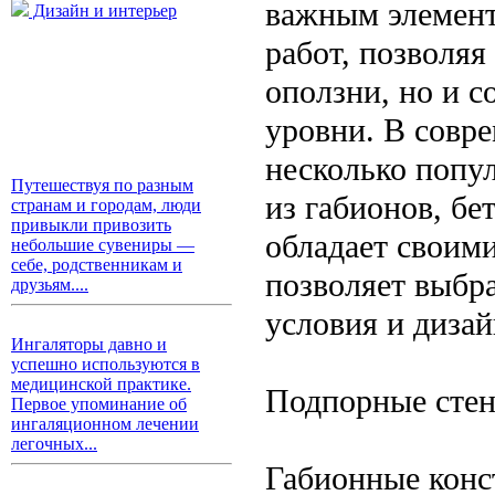
важным элемент
Дизайн и интерьер
работ, позволяя
оползни, но и 
уровни. В совр
несколько попу
Путешествуя по разным
из габионов, бе
странам и городам, люди
привыкли привозить
обладает своим
небольшие сувениры —
себе, родственникам и
позволяет выбр
друзьям....
условия и диза
Ингаляторы давно и
успешно используются в
медицинской практике.
Подпорные стен
Первое упоминание об
ингаляционном лечении
легочных...
Габионные конс