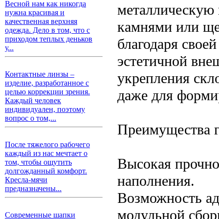
Весной нам как никогда
металлическую 
нужна красивая и
качественная верхняя
камнями или ще
одежда. Дело в том, что с
приходом теплых деньков
благодаря своей
у...
эстетичной вне
укрепления скл
Контактные линзы –
изделие, разработанное с
даже для форми
целью коррекции зрения.
Каждый человек
индивидуален, поэтому
вопрос о том,...
Преимущества г
После тяжелого рабочего
каждый из нас мечтает о
Высокая прочнос
том, чтобы ощутить
долгожданный комфорт.
наполнения.
Кресла-мячи
предназначены...
Возможность ад
модульной сбор
Современные шапки