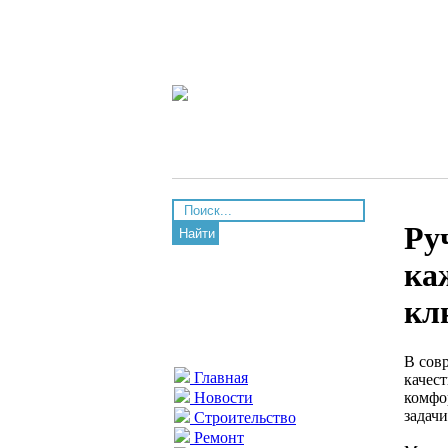
Ру
Найти
ка
кл
В сов
Главная
качес
комфо
Новости
задач
Строительство
Ремонт