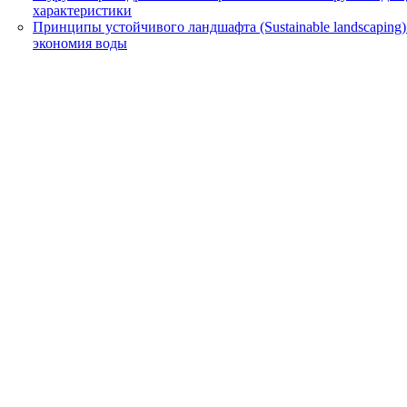
характеристики
Принципы устойчивого ландшафта (Sustainable landscaping
экономия воды