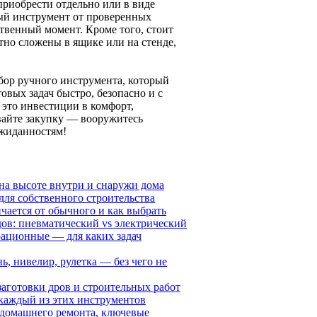
приобрести отдельно или в виде
ный инструмент от проверенных
твенный момент. Кроме того, стоит
но сложены в ящике или на стенде,
абор ручного инструмента, который
вых задач быстро, безопасно и с
это инвестиции в комфорт,
вайте закупку — вооружитесь
ожиданностям!
 на высоте внутри и снаружи дома
для собственного строительства
чается от обычного и как выбрать
дов: пневматический vs электрический
ационные — для каких задач
, нивелир, рулетка — без чего не
заготовки дров и строительных работ
 каждый из этих инструментов
 домашнего ремонта, ключевые