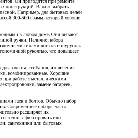
ентов. Он пригодится при ремонте
рых конструкций. Важно выбрать
опасной. Например, для бытовых целей
ассой 300-500 грамм, который хорошо
бходимый в любом доме. Они бывают
длиной ручки. Наличие набора
 различными типами винтов и шурупов.
гономичной рукоятью, что повышает
ля захвата, сгибания, извлечения
ачки, комбинированные. Хорошие
о при работе с металлическими
ектропроводки, замене батареек,
ипами гаек и болтов. Обычно набор
ров. Современные наборы часто
чительно расширяет их
о и точно зафиксировать или
ели, сантехники или бытовых