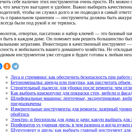
ечить себе наличие этих инструментов очень просто. Их можно 
а, что зачастую выгоднее и удобнее. Важно выбирать качествен
водителей, чтобы он служил долго и не подводил в самый ответс
ть о правильном хранении — инструменты должны быть аккурат
всегда были под рукой и не терялись.
 молоток, отвертки, пассатижи и набор ключей — это базовый н
н быть в каждом доме. Он поможет вам решить большинство быто
альными затратами. Инвестиции в качественный инструмент — 
асность и мобильность вашего домашнего хозяйства. Не отклады
одимым инструментом уже сегодня и будьте готовы к любым не
Леса и стремянки: как обеспечить безопасность при работе
Бетономешалка: аренда или покупка, как рассчитать объем 
Строительный пылесос для уборки после ремонта: чем отли
Как выбрать краскопульт для покраски стен, мебели и фаса
Шлифовальные машины: ленточные, эксцентриковые, вибр
предназначены
Измерительные инструменты для ремонта: лазерный уровень
обойтись
Электро- и бензопилы для дома и дачи: какую выбрать для 
Перфоратор vs ударная дрель: в чем разница и когда нужен
Шуруповерт и дрель: как выбрать главный инструмент для