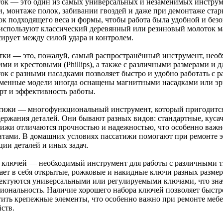
ок — это один из самых универсальных и незаменимых инструм
и, монтаже полок, забивании гвоздей и даже при демонтаже ста
ок подходящего веса и формы, чтобы работа была удобной и без
 используют классический деревянный или резиновый молоток м
сирует между силой удара и контролем.
тки — это, пожалуй, самый распространённый инструмент, нео
ми и крестовыми (Phillips), а также с различными размерами и 
ток с разными насадками позволяет быстро и удобно работать с
менные модели иногда оснащены магнитными насадками или эр
рт и эффективность работы.
тижи — многофункциональный инструмент, который пригодится д
держания деталей. Они бывают разных видов: стандартные, кус
тижи отличаются прочностью и надежностью, что особенно важн
нтами. В домашних условиях пассатижи помогают при ремонте эл
ции деталей и иных задач.
 ключей — необходимый инструмент для работы с различными т
ает в себя открытые, рожковые и накидные ключи разных разме
ектуются универсальными или регулируемыми ключами, что зна
иональность. Наличие хорошего набора ключей позволяет быстр
тить крепежные элементы, что особенно важно при ремонте меб
ств.