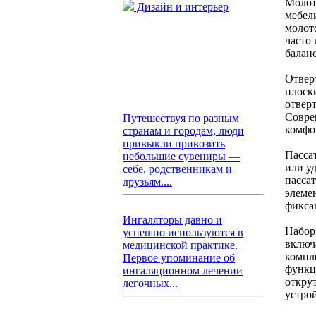
Молот
Дизайн и интерьер
мебел
молот
часто
балан
Отвер
плоски
отвер
Совре
Путешествуя по разным
комфо
странам и городам, люди
привыкли привозить
Пасса
небольшие сувениры —
или у
себе, родственникам и
пасса
друзьям....
элеме
фикса
Ингаляторы давно и
Набор
успешно используются в
включ
медицинской практике.
компл
Первое упоминание об
функц
ингаляционном лечении
откру
легочных...
устрой