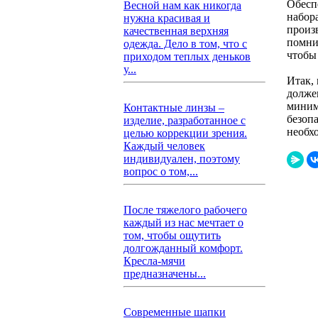
Обесп
Весной нам как никогда
набор
нужна красивая и
произ
качественная верхняя
помни
одежда. Дело в том, что с
чтобы 
приходом теплых деньков
у...
Итак,
долже
миним
Контактные линзы –
безоп
изделие, разработанное с
необх
целью коррекции зрения.
Каждый человек
индивидуален, поэтому
вопрос о том,...
После тяжелого рабочего
каждый из нас мечтает о
том, чтобы ощутить
долгожданный комфорт.
Кресла-мячи
предназначены...
Современные шапки