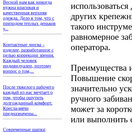
Весной нам как никогда
использоваться 
нужна красивая и
качественная верхняя
других крепежн
одежда. Дело в том, что с
приходом теплых деньков
такого инструм
у...
равномерное за
оператора.
Контактные линзы –
изделие, разработанное с
целью коррекции зрения.
Каждый человек
Преимущества и
индивидуален, поэтому
вопрос о том,...
Повышение скор
значительно ус
После тяжелого рабочего
каждый из нас мечтает о
ручного забиван
том, чтобы ощутить
долгожданный комфорт.
может за корот
Кресла-мячи
предназначены...
или выполнить 
Современные шапки