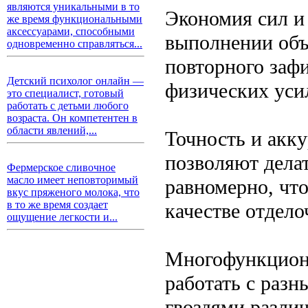
являются уникальными в то
Экономия сил и
же время функциональными
аксессуарами, способными
выполнении объ
одновременно справляться...
повторного заф
Детский психолог онлайн —
физических уси
это специалист, готовый
работать с детьми любого
возраста. Он компетентен в
области явлений,...
Точность и акк
позволяют дела
Фермерское сливочное
масло имеет неповторимый
равномерно, чт
вкус пряженого молока, что
в то же время создает
качестве отдело
ощущение легкости и...
Многофункцион
работать с раз
гвоздями различ