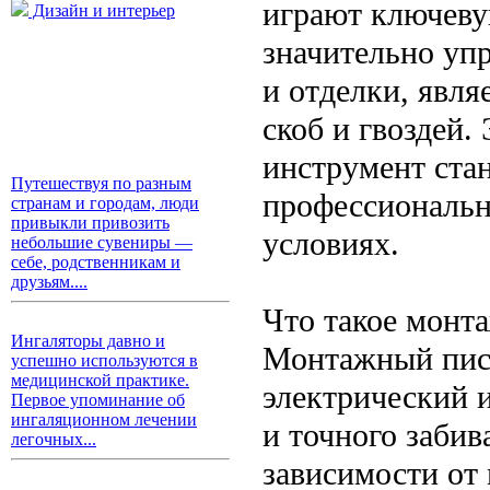
играют ключеву
Дизайн и интерьер
значительно уп
и отделки, явл
скоб и гвоздей
инструмент ста
Путешествуя по разным
профессиональн
странам и городам, люди
привыкли привозить
условиях.
небольшие сувениры —
себе, родственникам и
друзьям....
Что такое монт
Ингаляторы давно и
Монтажный пист
успешно используются в
медицинской практике.
электрический 
Первое упоминание об
ингаляционном лечении
и точного заби
легочных...
зависимости от 