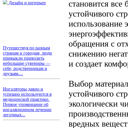
становится все 
Дизайн и интерьер
устойчивого стр
использование 
энергоэффектив
обращения с отх
Путешествуя по разным
снижению негат
странам и городам, люди
привыкли привозить
и создает комфо
небольшие сувениры —
себе, родственникам и
друзьям....
Выбор материал
Ингаляторы давно и
устойчивого стр
успешно используются в
медицинской практике.
экологически ч
Первое упоминание об
ингаляционном лечении
производственн
легочных...
вредных вещест