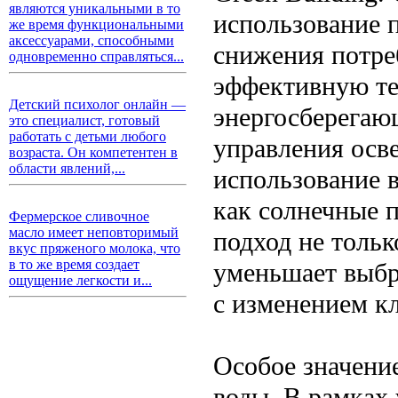
являются уникальными в то
использование 
же время функциональными
аксессуарами, способными
снижения потреб
одновременно справляться...
эффективную те
Детский психолог онлайн —
энергосберегаю
это специалист, готовый
работать с детьми любого
управления осв
возраста. Он компетентен в
области явлений,...
использование 
как солнечные 
Фермерское сливочное
масло имеет неповторимый
подход не тольк
вкус пряженого молока, что
в то же время создает
уменьшает выбр
ощущение легкости и...
с изменением к
Особое значени
воды. В рамках