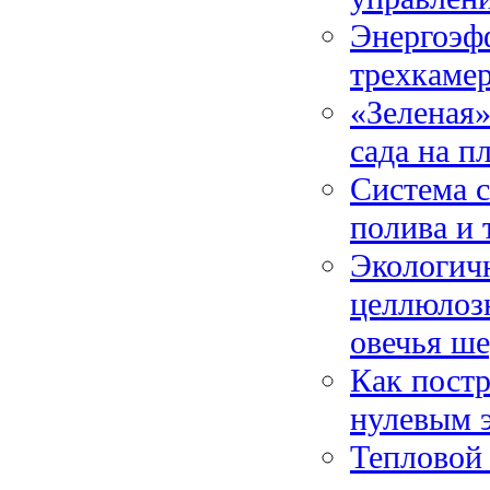
Энергоэф
трехкамер
«Зеленая»
сада на п
Система с
полива и
Экологич
целлюлозн
овечья ше
Как постр
нулевым 
Тепловой 