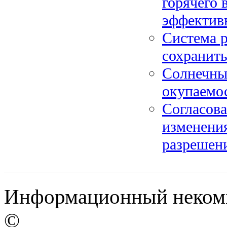
горячего 
эффектив
Система р
сохранить
Солнечные
окупаемос
Согласова
изменения
разрешен
Информационный некомме
©