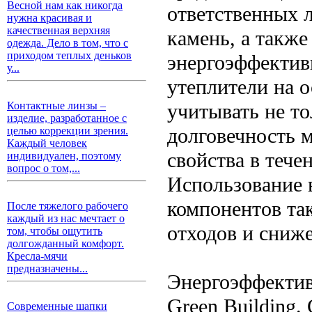
Весной нам как никогда
ответственных 
нужна красивая и
качественная верхняя
камень, а такж
одежда. Дело в том, что с
приходом теплых деньков
энергоэффектив
у...
утеплители на 
учитывать не то
Контактные линзы –
изделие, разработанное с
долговечность м
целью коррекции зрения.
Каждый человек
свойства в тече
индивидуален, поэтому
вопрос о том,...
Использование 
компонентов та
После тяжелого рабочего
каждый из нас мечтает о
отходов и сниж
том, чтобы ощутить
долгожданный комфорт.
Кресла-мячи
предназначены...
Энергоэффектив
Green Building
Современные шапки