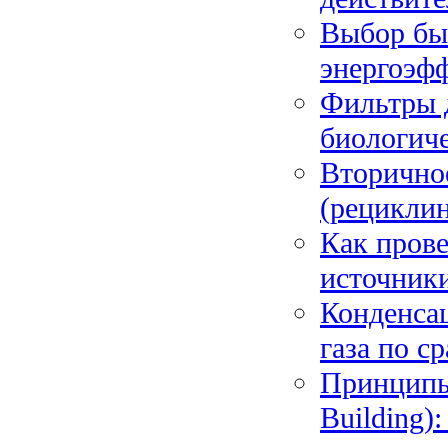
Выбор бы
энергоэфф
Фильтры д
биологиче
Вторично
(рециклин
Как прове
источники
Конденсац
газа по с
Принципы 
Building)