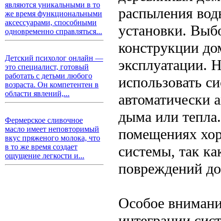
являются уникальными в то
распыления вод
же время функциональными
аксессуарами, способными
установки. Выб
одновременно справляться...
конструкции дом
Детский психолог онлайн —
эксплуатации. 
это специалист, готовый
работать с детьми любого
использовать с
возраста. Он компетентен в
области явлений,...
автоматически 
дыма или тепла
Фермерское сливочное
масло имеет неповторимый
помещениях хор
вкус пряженого молока, что
в то же время создает
системы, так ка
ощущение легкости и...
повреждений до
Особое внимани
интеграции сис