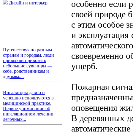
особенно если р
Дизайн и интерьер
своей природе 
с этим особое з
и эксплуатация
автоматическог
Путешествуя по разным
своевременно о
странам и городам, люди
привыкли привозить
ущерб.
небольшие сувениры —
себе, родственникам и
друзьям....
Пожарная сигна
Ингаляторы давно и
предназначенны
успешно используются в
медицинской практике.
оповещения жил
Первое упоминание об
ингаляционном лечении
В деревянных д
легочных...
автоматические 