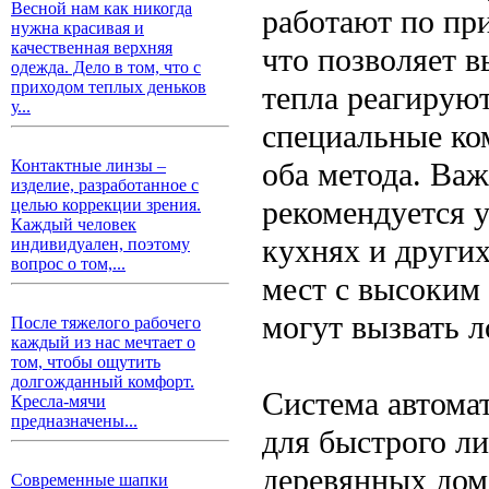
Весной нам как никогда
работают по пр
нужна красивая и
качественная верхняя
что позволяет в
одежда. Дело в том, что с
приходом теплых деньков
тепла реагируют
у...
специальные ко
оба метода. Ва
Контактные линзы –
изделие, разработанное с
рекомендуется у
целью коррекции зрения.
Каждый человек
кухнях и других
индивидуален, поэтому
вопрос о том,...
мест с высоким
могут вызвать 
После тяжелого рабочего
каждый из нас мечтает о
том, чтобы ощутить
долгожданный комфорт.
Система автома
Кресла-мячи
предназначены...
для быстрого ли
деревянных дом
Современные шапки