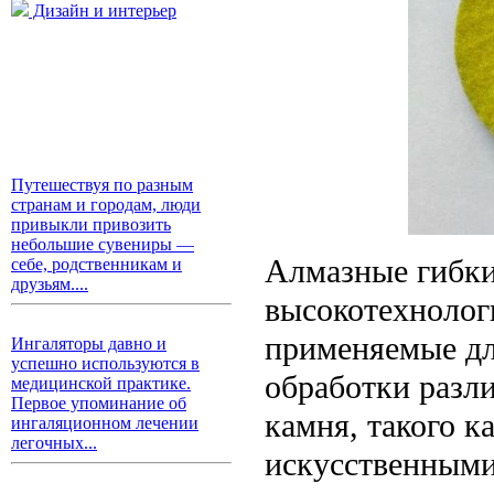
Дизайн и интерьер
Путешествуя по разным
странам и городам, люди
привыкли привозить
небольшие сувениры —
Алмазные гибки
себе, родственникам и
друзьям....
высокотехнолог
применяемые д
Ингаляторы давно и
успешно используются в
обработки разл
медицинской практике.
Первое упоминание об
камня, такого к
ингаляционном лечении
легочных...
искусственными