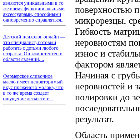
являются уникальными в то
поверхностью п
же время функциональными
аксессуарами, способными
микрорезцы, ср
одновременно справляться...
Гибкость матриц
Детский психолог онлайн —
неровностям по
это специалист, готовый
работать с детьми любого
износ и стабил
возраста. Он компетентен в
области явлений,...
фактором являе
Начиная с груб
Фермерское сливочное
масло имеет неповторимый
неровностей и 
вкус пряженого молока, что
в то же время создает
полировки до зе
ощущение легкости и...
последовательн
результат.
Область примен