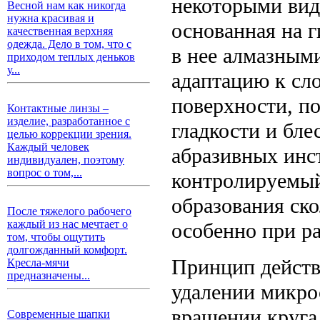
некоторыми вид
Весной нам как никогда
нужна красивая и
основанная на 
качественная верхняя
одежда. Дело в том, что с
в нее алмазным
приходом теплых деньков
у...
адаптацию к сл
поверхности, п
Контактные линзы –
изделие, разработанное с
гладкости и бле
целью коррекции зрения.
Каждый человек
абразивных инс
индивидуален, поэтому
вопрос о том,...
контролируемый
образования ск
После тяжелого рабочего
каждый из нас мечтает о
особенно при р
том, чтобы ощутить
долгожданный комфорт.
Принцип действ
Кресла-мячи
предназначены...
удалении микро
вращении круга
Современные шапки