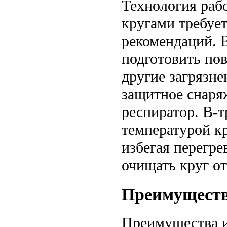
Технология ра
кругами требуе
рекомендаций. 
подготовить пов
другие загрязне
защитное снаряж
респиратор. В-т
температурой к
избегая перегре
очищать круг о
Преимуществ
Преимущества 