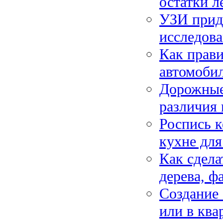
остатки л
УЗИ прида
исследов
Как прави
автомоби
Дорожные
различия 
Роспись к
кухне для
Как сдела
дерева, ф
Создание 
или в ква