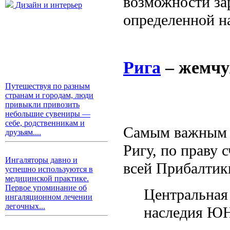
возможности за
Дизайн и интерьер
определенной н
Рига
– жемчу
Путешествуя по разным
странам и городам, люди
привыкли привозить
небольшие сувениры —
себе, родственникам и
Самым важным г
друзьям....
Ригу, по праву
Ингаляторы давно и
всей Прибалтик
успешно используются в
медицинской практике.
Первое упоминание об
Центральная 
ингаляционном лечении
легочных...
наследия Ю