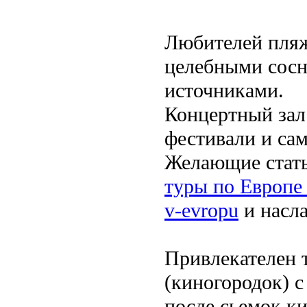
Любителей пляж
целебными сос
источниками.
Концертный зал
фестивали и са
Желающие стать
туры по Европе н
v-evropu
и насл
Привлекателен 
(киногородок) 
после сьемок ки