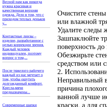
Весной нам как никогда
нужна красивая и
качественная верхняя
Очистите стены
одежда. Дело в том, что с
приходом теплых деньков
или влажной тр
у...
Удалите следы 
Зашпаклюйте тр
Контактные линзы –
изделие, разработанное с
поверхность до 
целью коррекции зрения.
Каждый человек
Обезжирьте сте
индивидуален, поэтому
вопрос о том,...
средством или 
2. Использован
После тяжелого рабочего
каждый из нас мечтает о
Неправильный в
том, чтобы ощутить
долгожданный комфорт.
причина плохого
Кресла-мячи
предназначены...
ванной лучше и
краски, а для с
Современные шапки