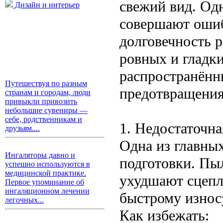
свежий вид. Од
Дизайн и интерьер
совершают ошиб
долговечность р
ровных и гладки
распространённ
Путешествуя по разным
предотвращения
странам и городам, люди
привыкли привозить
небольшие сувениры —
себе, родственникам и
1. Недостаточна
друзьям....
Одна из главны
Ингаляторы давно и
подготовки. Пыл
успешно используются в
медицинской практике.
ухудшают сцепл
Первое упоминание об
ингаляционном лечении
быстрому износ
легочных...
Как избежать: