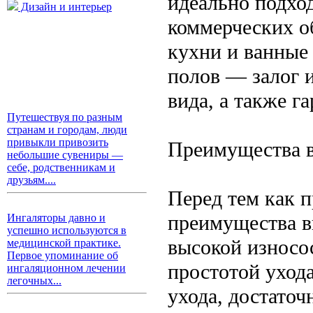
идеально подхо
Дизайн и интерьер
коммерческих о
кухни и ванные
полов — залог 
вида, а также г
Путешествуя по разным
странам и городам, люди
привыкли привозить
Преимущества 
небольшие сувениры —
себе, родственникам и
друзьям....
Перед тем как п
преимущества в
Ингаляторы давно и
успешно используются в
высокой износо
медицинской практике.
Первое упоминание об
простотой уход
ингаляционном лечении
легочных...
ухода, достаточ