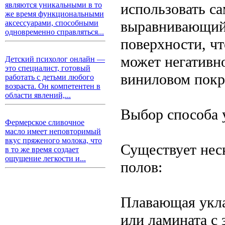
использовать с
являются уникальными в то
же время функциональными
выравнивающий 
аксессуарами, способными
одновременно справляться...
поверхности, чт
может негативно
Детский психолог онлайн —
это специалист, готовый
виниловом покр
работать с детьми любого
возраста. Он компетентен в
области явлений,...
Выбор способа 
Фермерское сливочное
масло имеет неповторимый
вкус пряженого молока, что
Существует нес
в то же время создает
ощущение легкости и...
полов:
Плавающая укла
или ламината с