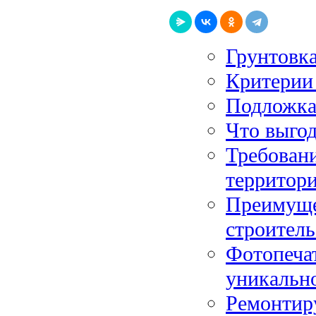
Грунтовка
Критерии 
Подложка
Что выгод
Требовани
территор
Преимуще
строитель
Фотопечат
уникально
Ремонтир