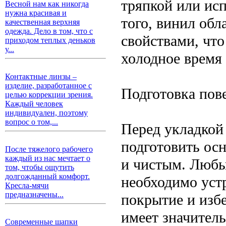
тряпкой или ис
Весной нам как никогда
нужна красивая и
того, винил об
качественная верхняя
одежда. Дело в том, что с
свойствами, что
приходом теплых деньков
у...
холодное время 
Контактные линзы –
изделие, разработанное с
Подготовка пов
целью коррекции зрения.
Каждый человек
индивидуален, поэтому
вопрос о том,...
Перед укладкой
подготовить ос
После тяжелого рабочего
каждый из нас мечтает о
и чистым. Любы
том, чтобы ощутить
долгожданный комфорт.
необходимо уст
Кресла-мячи
предназначены...
покрытие и изб
имеет значител
Современные шапки