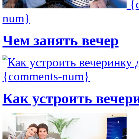
{
num}
Чем занять вечер
{comments-num}
Как устроить вечер