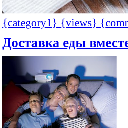
{category1}
{views}
{com
Доставка еды вместе