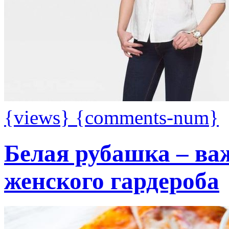
{views}
{comments-num}
Белая рубашка – ва
женского гардероба