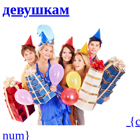
девушкам
{
num}