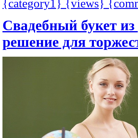
{category1}
{views}
{com
Свадебный букет из 
решение для торжес