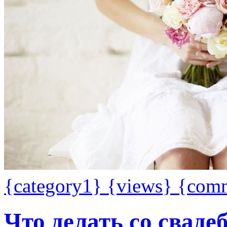
{category1}
{views}
{com
Что делать со сваде