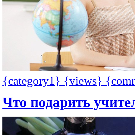
{category1}
{views}
{com
Что подарить учите