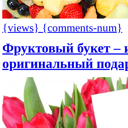
{views}
{comments-num}
Фруктовый букет –
оригинальный пода