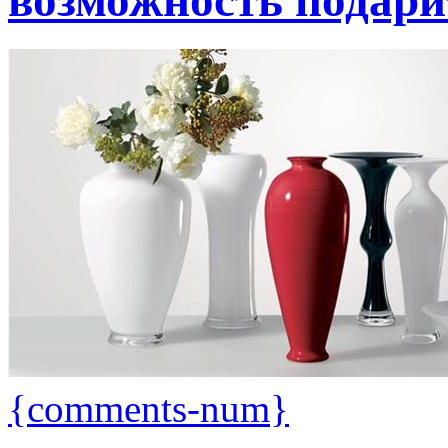
возможность подари
{comments-num}