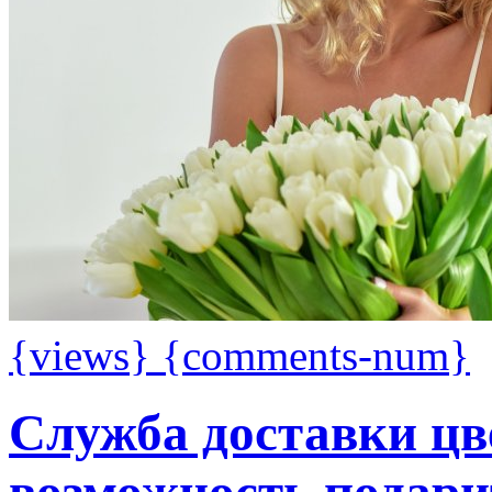
{views}
{comments-num}
Служба доставки ц