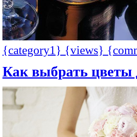
{category1}
{views}
{com
Как выбрать цветы