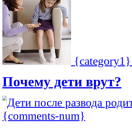
{category1
Почему дети врут?
{comments-num}