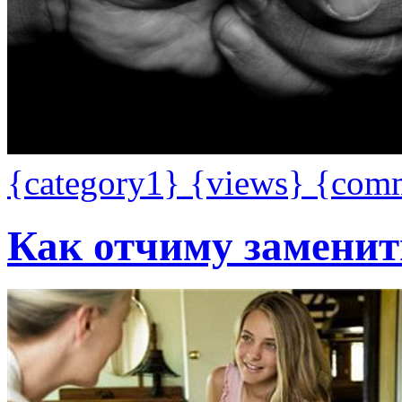
{category1}
{views}
{com
Как отчиму заменит