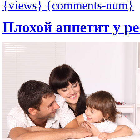
{views}
{comments-num}
Плохой аппетит у р