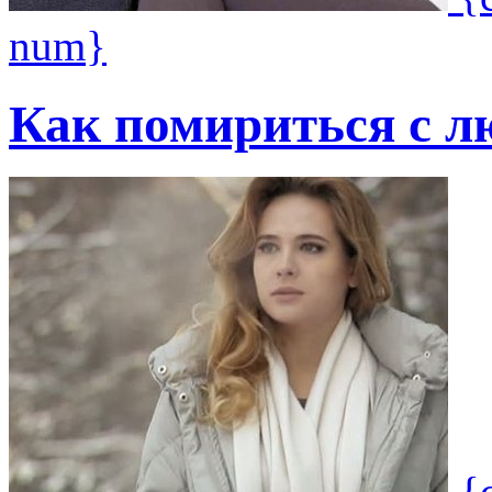
num}
Как помириться с 
{