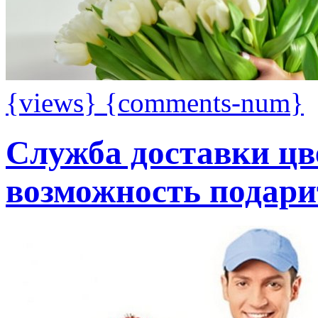
{views}
{comments-num}
Служба доставки ц
возможность подари