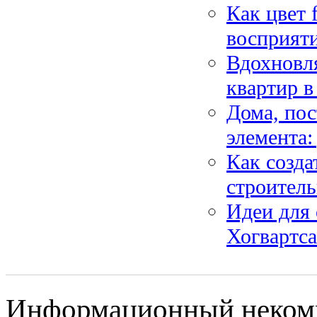
Как цвет 
восприяти
Вдохновл
квартир в
Дома, пос
элемента:
Как созда
строител
Идеи для
Хогвартса
Информационный некомме