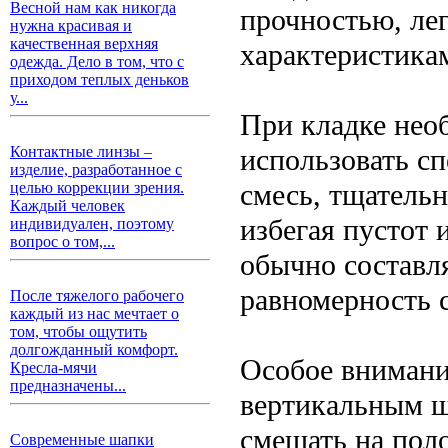
Весной нам как никогда
прочностью, ле
нужна красивая и
качественная верхняя
характеристика
одежда. Дело в том, что с
приходом теплых деньков
у...
При кладке нео
использовать с
Контактные линзы –
изделие, разработанное с
смесь, тщательн
целью коррекции зрения.
Каждый человек
избегая пустот
индивидуален, поэтому
вопрос о том,...
обычно составля
равномерность с
После тяжелого рабочего
каждый из нас мечтает о
том, чтобы ощутить
долгожданный комфорт.
Особое внимани
Кресла-мячи
предназначены...
вертикальным ш
смещать на пол
Современные шапки