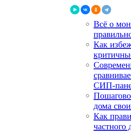
Всё о мон
правильно
Как избеж
критичны
Современ
сравнива
СИП-пан
Пошаговое
дома свои
Как прави
частного 