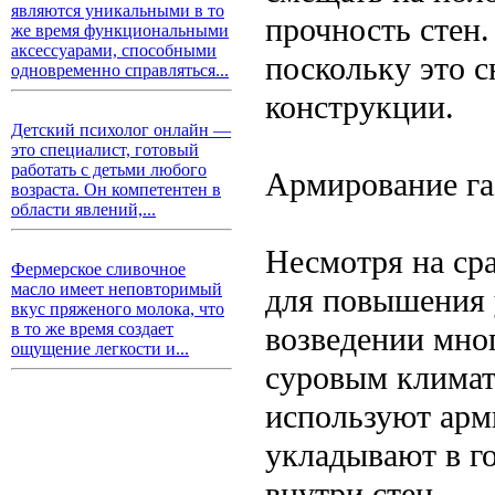
являются уникальными в то
прочность стен.
же время функциональными
аксессуарами, способными
поскольку это 
одновременно справляться...
конструкции.
Детский психолог онлайн —
это специалист, готовый
работать с детьми любого
Армирование га
возраста. Он компетентен в
области явлений,...
Несмотря на ср
Фермерское сливочное
масло имеет неповторимый
для повышения 
вкус пряженого молока, что
в то же время создает
возведении мно
ощущение легкости и...
суровым климат
используют арм
укладывают в г
внутри стен.