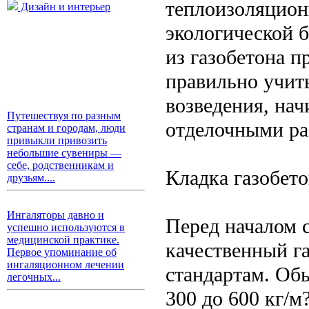
теплоизоляцион
Дизайн и интерьер
экологической б
из газобетона 
правильно учит
возведения, нач
Путешествуя по разным
отделочными ра
странам и городам, люди
привыкли привозить
небольшие сувениры —
себе, родственникам и
Кладка газобет
друзьям....
Ингаляторы давно и
Перед началом 
успешно используются в
медицинской практике.
качественный г
Первое упоминание об
ингаляционном лечении
стандартам. Об
легочных...
300 до 600 кг/