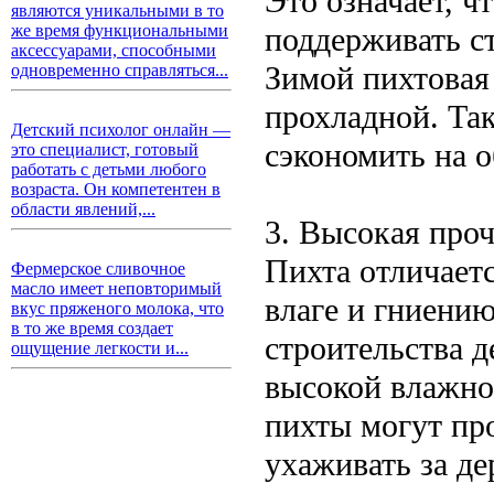
Это означает, ч
являются уникальными в то
поддерживать с
же время функциональными
аксессуарами, способными
Зимой пихтовая 
одновременно справляться...
прохладной. Та
Детский психолог онлайн —
сэкономить на 
это специалист, готовый
работать с детьми любого
возраста. Он компетентен в
области явлений,...
3. Высокая проч
Пихта отличает
Фермерское сливочное
масло имеет неповторимый
влаге и гниению
вкус пряженого молока, что
в то же время создает
строительства д
ощущение легкости и...
высокой влажно
пихты могут пр
ухаживать за де