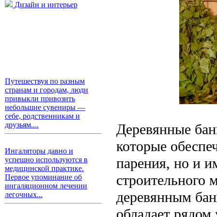
Дизайн и интерьер
Путешествуя по разным
странам и городам, люди
привыкли привозить
небольшие сувениры —
себе, родственникам и
друзьям....
Деревянные бан
которые обеспе
Ингаляторы давно и
парения, но и 
успешно используются в
медицинской практике.
строительного м
Первое упоминание об
ингаляционном лечении
деревянным баня
легочных...
обладает рядом