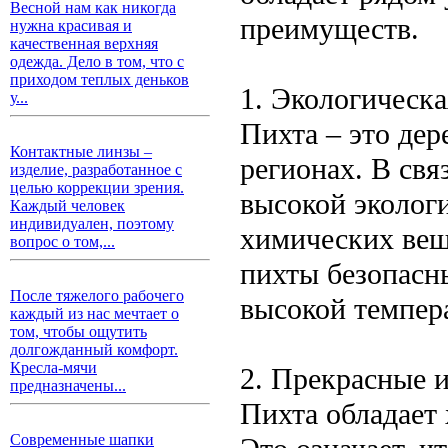
Весной нам как никогда
преимуществ.
нужна красивая и
качественная верхняя
одежда. Дело в том, что с
приходом теплых деньков
1. Экологическа
у...
Пихта – это дер
Контактные линзы –
регионах. В свя
изделие, разработанное с
целью коррекции зрения.
высокой эколог
Каждый человек
индивидуален, поэтому
химических вещ
вопрос о том,...
пихты безопасн
После тяжелого рабочего
высокой темпер
каждый из нас мечтает о
том, чтобы ощутить
долгожданный комфорт.
Кресла-мячи
2. Прекрасные 
предназначены...
Пихта обладает
Современные шапки