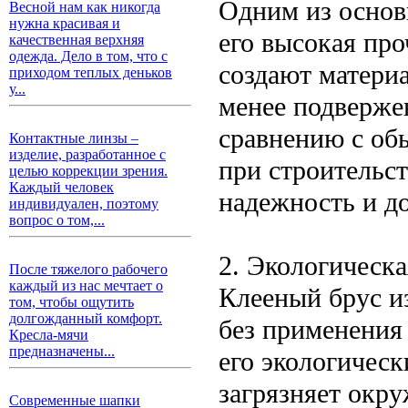
Одним из основ
Весной нам как никогда
нужна красивая и
его высокая пр
качественная верхняя
одежда. Дело в том, что с
создают материа
приходом теплых деньков
у...
менее подверж
сравнению с об
Контактные линзы –
изделие, разработанное с
при строительст
целью коррекции зрения.
Каждый человек
надежность и до
индивидуален, поэтому
вопрос о том,...
2. Экологическа
После тяжелого рабочего
каждый из нас мечтает о
Клееный брус и
том, чтобы ощутить
долгожданный комфорт.
без применения
Кресла-мячи
предназначены...
его экологичес
загрязняет окр
Современные шапки