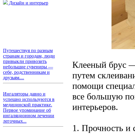
Дизайн и интерьер
Путешествуя по разным
странам и городам, люди
привыкли привозить
Клееный брус —
небольшие сувениры —
себе, родственникам и
путем склеиван
друзьям....
помощи специал
все большую по
Ингаляторы давно и
успешно используются в
интерьеров.
медицинской практике.
Первое упоминание об
ингаляционном лечении
легочных...
1. Прочность и 