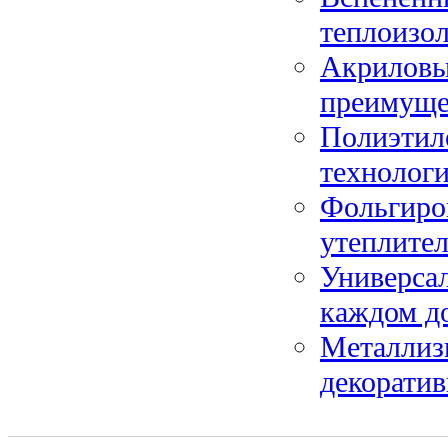
теплоизо
Акриловый
преимуще
Полиэтил
технологи
Фольгиро
утеплите
Универса
каждом д
Металлиз
декоратив