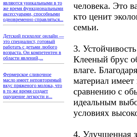
являются уникальными в то
человека. Это в
же время функциональными
кто ценит эколо
аксессуарами, способными
одновременно справляться...
семьи.
Детский психолог онлайн —
это специалист, готовый
3. Устойчивость
работать с детьми любого
возраста. Он компетентен в
Клееный брус о
области явлений,...
влаге. Благодар
Фермерское сливочное
материал имеет
масло имеет неповторимый
вкус пряженого молока, что
сравнению с об
в то же время создает
ощущение легкости и...
идеальным выбо
условиях высок
4. Улучшенная 