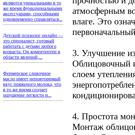
прочностью и д
являются уникальными в то
атмосферным во
же время функциональными
аксессуарами, способными
влаге. Это означ
одновременно справляться...
первоначальный
Детский психолог онлайн —
это специалист, готовый
работать с детьми любого
3. Улучшение и
возраста. Он компетентен в
области явлений,...
Облицовочный 
слоем утеплени
Фермерское сливочное
масло имеет неповторимый
энергопотреблен
вкус пряженого молока, что
в то же время создает
кондиционирова
ощущение легкости и...
4. Простота мо
Монтаж облицов