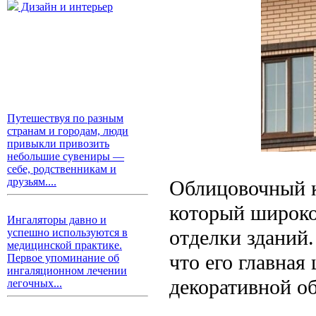
Дизайн и интерьер
Путешествуя по разным
странам и городам, люди
привыкли привозить
небольшие сувениры —
себе, родственникам и
друзьям....
Облицовочный к
который широко
Ингаляторы давно и
отделки зданий.
успешно используются в
медицинской практике.
что его главная 
Первое упоминание об
ингаляционном лечении
декоративной об
легочных...