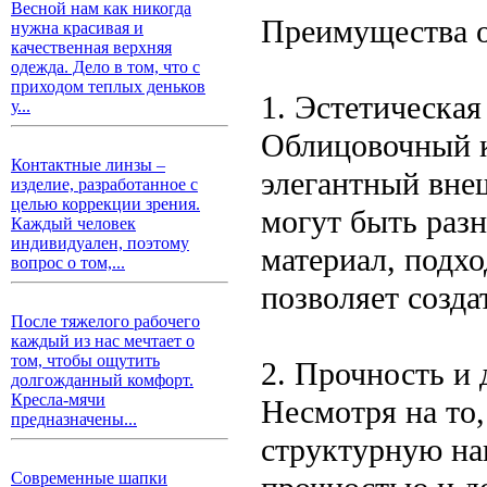
Весной нам как никогда
Преимущества о
нужна красивая и
качественная верхняя
одежда. Дело в том, что с
приходом теплых деньков
1. Эстетическая
у...
Облицовочный к
Контактные линзы –
элегантный внеш
изделие, разработанное с
целью коррекции зрения.
могут быть раз
Каждый человек
индивидуален, поэтому
материал, подх
вопрос о том,...
позволяет созд
После тяжелого рабочего
каждый из нас мечтает о
том, чтобы ощутить
2. Прочность и 
долгожданный комфорт.
Кресла-мячи
Несмотря на то
предназначены...
структурную наг
Современные шапки