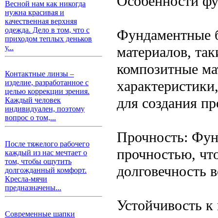
Особенности фу
Весной нам как никогда
нужна красивая и
качественная верхняя
одежда. Дело в том, что с
Фундаментные б
приходом теплых деньков
у...
материалов, так
композитные ма
Контактные линзы –
характеристики
изделие, разработанное с
целью коррекции зрения.
для создания пр
Каждый человек
индивидуален, поэтому
вопрос о том,...
Прочность: Фун
После тяжелого рабочего
прочностью, чт
каждый из нас мечтает о
том, чтобы ощутить
долговечность в
долгожданный комфорт.
Кресла-мячи
предназначены...
Устойчивость к
Современные шапки