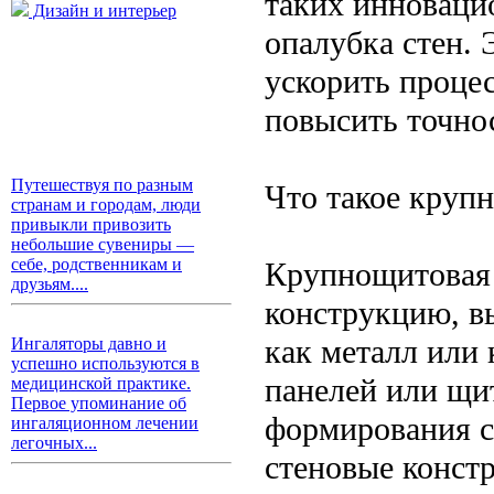
таких инноваци
Дизайн и интерьер
опалубка стен. 
ускорить процес
повысить точно
Путешествуя по разным
Что такое круп
странам и городам, люди
привыкли привозить
небольшие сувениры —
себе, родственникам и
Крупнощитовая 
друзьям....
конструкцию, в
как металл или
Ингаляторы давно и
успешно используются в
панелей или щи
медицинской практике.
Первое упоминание об
формирования с
ингаляционном лечении
легочных...
стеновые конст