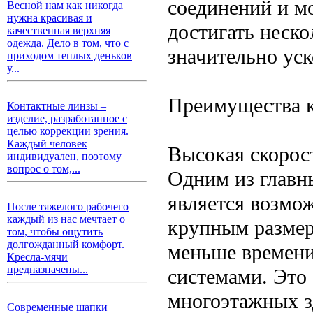
соединений и м
Весной нам как никогда
нужна красивая и
достигать неско
качественная верхняя
одежда. Дело в том, что с
значительно уск
приходом теплых деньков
у...
Преимущества 
Контактные линзы –
изделие, разработанное с
целью коррекции зрения.
Каждый человек
Высокая скорос
индивидуален, поэтому
вопрос о том,...
Одним из главн
является возмо
После тяжелого рабочего
каждый из нас мечтает о
крупным размер
том, чтобы ощутить
долгожданный комфорт.
меньше времени
Кресла-мячи
предназначены...
системами. Это
многоэтажных з
Современные шапки